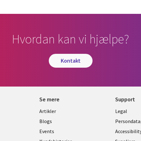
Hvordan kan vi hjælpe?
kontakt
Se mere
Support
Library
Legal
Artikler
Legal
Links
DENM
Blogs
Persondatap
K
DENMARK
Events
Accessibilit