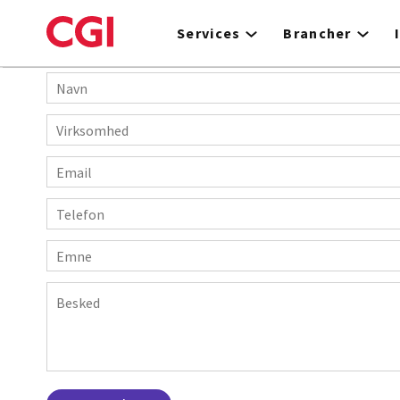
Skip
to
Services
Brancher
main
content
Navn
Virksomhed
E-
mail
Telefon
Emne
Besked