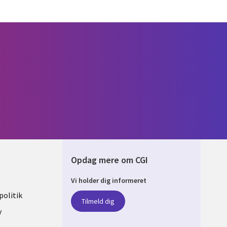
Opdag mere om CGI
Vi holder dig informeret
ARK
olitik
Tilmeld dig
y