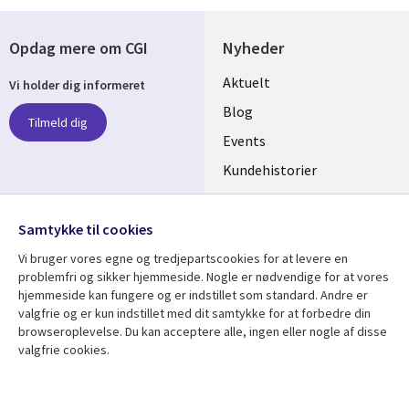
Opdag mere om CGI
Nyheder
Useful
Aktuelt
Vi holder dig informeret
links
Blog
Tilmeld dig
DENMARK
Events
Kundehistorier
Videoer
Følg os
Samtykke til cookies
Social
Vi bruger vores egne og tredjepartscookies for at levere en
Media
problemfri og sikker hjemmeside. Nogle er nødvendige for at vores
DENMARK
hjemmeside kan fungere og er indstillet som standard. Andre er
valgfrie og er kun indstillet med dit samtykke for at forbedre din
Se mere
Support
browseroplevelse. Du kan acceptere alle, ingen eller nogle af disse
Library
Legal
valgfrie cookies.
Artikler
Legal
Links
DENMARK
Blogs
Persondatapolitik