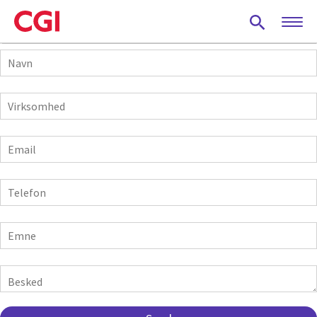
Skip
to
main
Navn
content
Virksomhed
E-
mail
Telefon
Emne
Besked