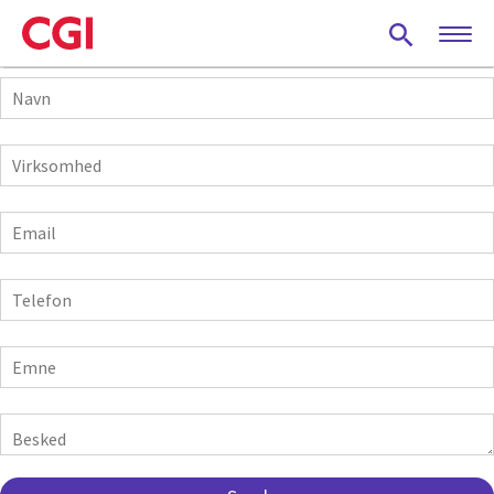
Skip
to
main
Navn
content
Virksomhed
E-
mail
Telefon
Emne
Besked