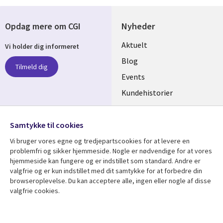
Opdag mere om CGI
Nyheder
Useful
Aktuelt
Vi holder dig informeret
links
Blog
Tilmeld dig
DENMARK
Events
Kundehistorier
Videoer
Følg os
Samtykke til cookies
Social
Vi bruger vores egne og tredjepartscookies for at levere en
Media
problemfri og sikker hjemmeside. Nogle er nødvendige for at vores
DENMARK
hjemmeside kan fungere og er indstillet som standard. Andre er
valgfrie og er kun indstillet med dit samtykke for at forbedre din
Se mere
Support
browseroplevelse. Du kan acceptere alle, ingen eller nogle af disse
Library
Legal
valgfrie cookies.
Artikler
Legal
Links
DENMARK
Blogs
Persondatapolitik