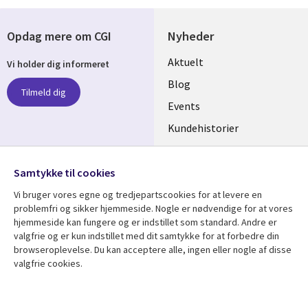
Opdag mere om CGI
Nyheder
Useful
Aktuelt
Vi holder dig informeret
links
Blog
Tilmeld dig
DENMARK
Events
Kundehistorier
Videoer
Følg os
Samtykke til cookies
Social
Vi bruger vores egne og tredjepartscookies for at levere en
Media
problemfri og sikker hjemmeside. Nogle er nødvendige for at vores
DENMARK
hjemmeside kan fungere og er indstillet som standard. Andre er
valgfrie og er kun indstillet med dit samtykke for at forbedre din
Se mere
Support
browseroplevelse. Du kan acceptere alle, ingen eller nogle af disse
Library
Legal
valgfrie cookies.
Artikler
Legal
Links
DENMARK
Blogs
Persondatapolitik