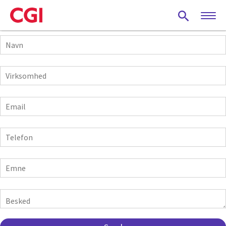
Skip
to
main
Navn
content
Virksomhed
E-
mail
Telefon
Emne
Besked