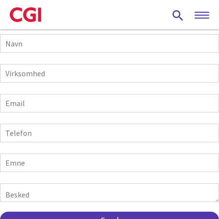
Skip
to
main
Navn
content
Virksomhed
E-
mail
Telefon
Emne
Besked