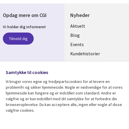
Opdag mere om CGI
Nyheder
Useful
Aktuelt
Vi holder dig informeret
links
Blog
Tilmeld dig
DENMARK
Events
Kundehistorier
Videoer
Følg os
Samtykke til cookies
Social
Vi bruger vores egne og tredjepartscookies for at levere en
Media
problemfri og sikker hjemmeside. Nogle er nødvendige for at vores
DENMARK
hjemmeside kan fungere og er indstillet som standard. Andre er
valgfrie og er kun indstillet med dit samtykke for at forbedre din
Se mere
Support
browseroplevelse. Du kan acceptere alle, ingen eller nogle af disse
Library
Legal
valgfrie cookies.
Artikler
Legal
Links
DENMARK
Blogs
Persondatapolitik