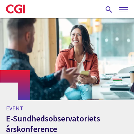
Skip
to
main
content
EVENT
E-Sundhedsobservatoriets
årskonference