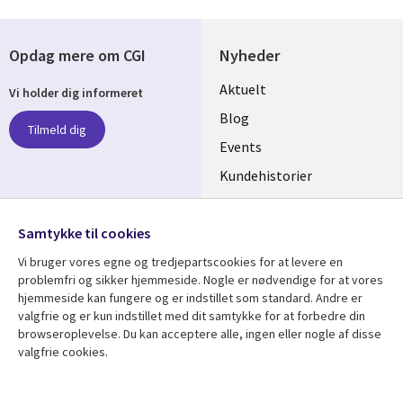
Opdag mere om CGI
Nyheder
Useful
Aktuelt
Vi holder dig informeret
links
Blog
Tilmeld dig
DENMARK
Events
Kundehistorier
Videoer
Følg os
Samtykke til cookies
Social
Vi bruger vores egne og tredjepartscookies for at levere en
Media
problemfri og sikker hjemmeside. Nogle er nødvendige for at vores
DENMARK
hjemmeside kan fungere og er indstillet som standard. Andre er
valgfrie og er kun indstillet med dit samtykke for at forbedre din
Se mere
Support
browseroplevelse. Du kan acceptere alle, ingen eller nogle af disse
valgfrie cookies.
Library
Legal
Artikler
Legal
Links
DENMARK
Blogs
Persondatapolitik