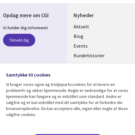
Opdag mere om CGI
Nyheder
Useful
Aktuelt
Vi holder dig informeret
links
Blog
Tilmeld dig
DENMARK
Events
Kundehistorier
Videoer
Følg os
Samtykke til cookies
Social
Vi bruger vores egne og tredjepartscookies for at levere en
Media
problemfri og sikker hjemmeside. Nogle er nødvendige for at vores
DENMARK
hjemmeside kan fungere og er indstillet som standard. Andre er
valgfrie og er kun indstillet med dit samtykke for at forbedre din
Se mere
Support
browseroplevelse. Du kan acceptere alle, ingen eller nogle af disse
valgfrie cookies.
Library
Legal
Artikler
Legal
Links
DENMARK
Blogs
Persondatapolitik