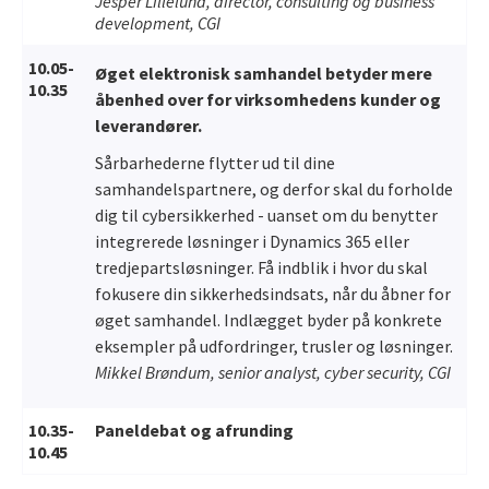
Jesper Lillelund, director, consulting og business
development, CGI
10.05-
Øget elektronisk samhandel betyder mere
10.35
åbenhed over for virksomhedens kunder og
leverandører.
Sårbarhederne flytter ud til dine
samhandelspartnere, og derfor skal du forholde
dig til cybersikkerhed - uanset om du benytter
integrerede løsninger i Dynamics 365 eller
tredjepartsløsninger. Få indblik i hvor du skal
fokusere din sikkerhedsindsats, når du åbner for
øget samhandel. Indlægget byder på konkrete
eksempler på udfordringer, trusler og løsninger.
Mikkel Brøndum, senior analyst, cyber security, CGI
10.35-
Paneldebat og afrunding
10.45