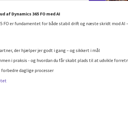
e ud af Dynamics 365 FO med AI
5 FO er fundamentet for både stabil drift og næste skridt mod A
rtner, der hjælper jer godt i gang – og sikkert i mål
men i praksis - og hvordan du får skabt plads til at udvikle forre
 forbedre daglige processer
itet
cebook
n Email
cle on Print