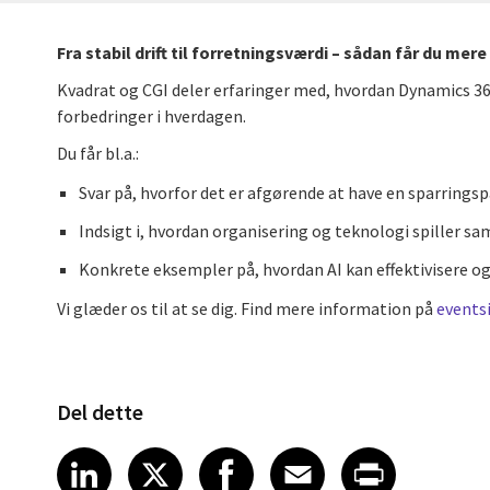
Fra stabil drift til forretningsværdi – sådan får du mer
Kvadrat og CGI deler erfaringer med, hvordan Dynamics 36
forbedringer i hverdagen.
Du får bl.a.:
Svar på, hvorfor det er afgørende at have en sparringspa
Indsigt i, hvordan organisering og teknologi spiller sam
Konkrete eksempler på, hvordan AI kan effektivisere og
Vi glæder os til at se dig. Find mere information på
events
Del dette
Share article on LinkedIn
Share article on X
Share article on Fa
Share article o
Share arti
LinkedIn
X
Facebook
Email
Print