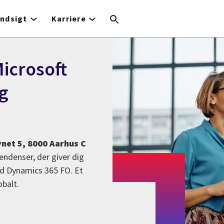
Indsigt
Karriere
Microsoft
g
net 5, 8000 Aarhus C
endenser, der giver dig
ed Dynamics 365 FO. Et
balt.