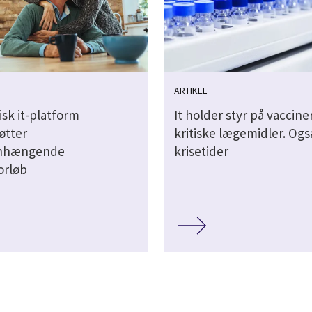
ARTIKEL
sk it-platform
It holder styr på vaccine
øtter
kritiske lægemidler. Også
nhængende
krisetider
orløb