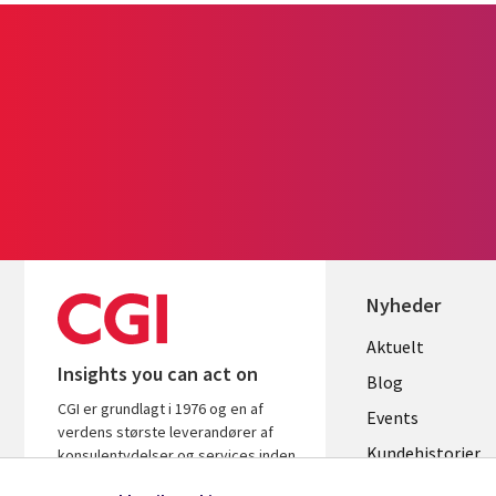
Nyheder
Useful
Aktuelt
Insights you can act on
links
Blog
CGI er grundlagt i 1976 og en af
DENMAR
Events
verdens største leverandører af
Kundehistorier
konsulentydelser og services inden
for it og forretningsrådgivning. Vi
Videoer