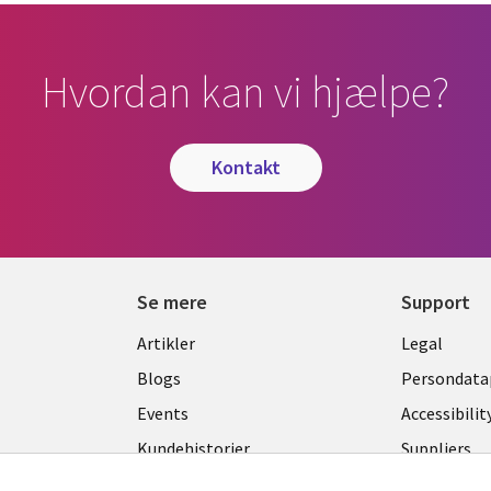
Hvordan kan vi hjælpe?
kontakt
Se mere
Support
Library
Legal
Artikler
Legal
Links
DENM
Blogs
Persondatap
K
DENMARK
Events
Accessibilit
Kundehistorier
Suppliers
Nyheder
Change con