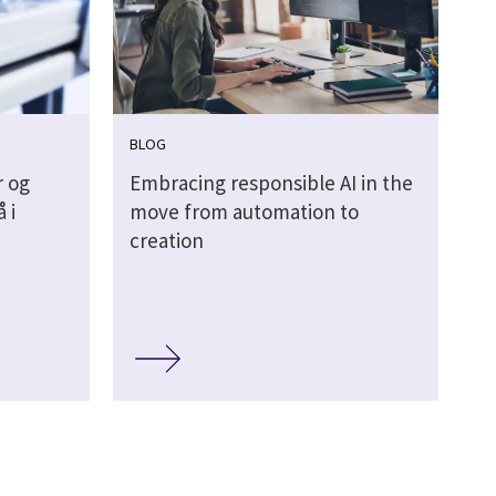
BLOG
r og
Embracing responsible AI in the
 i
move from automation to
creation