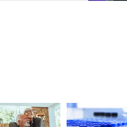
cebook
n Email
cle on Print