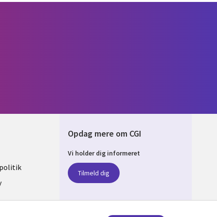
Opdag mere om CGI
Vi holder dig informeret
ARK
olitik
Tilmeld dig
y
sent