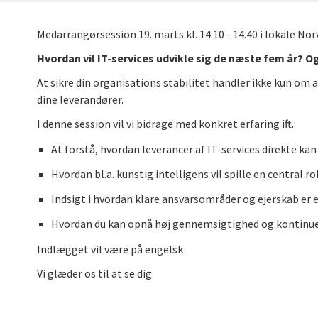
Medarrangørsession 19. marts kl. 14.10 - 14.40 i lokale No
Hvordan vil IT-services udvikle sig de næste fem år? Og
At sikre din organisations stabilitet handler ikke kun om
dine leverandører.
I denne session vil vi bidrage med konkret erfaring ift.:
At forstå, hvordan leverancer af IT-services direkte ka
Hvordan bl.a. kunstig intelligens vil spille en central ro
Indsigt i hvordan klare ansvarsområder og ejerskab er e
Hvordan du kan opnå høj gennemsigtighed og kontinuer
Indlægget vil være på engelsk
Vi glæder os til at se dig