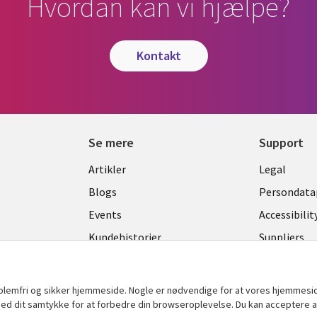
Hvordan kan vi hjælpe?
kontakt
Se mere
Support
Library
Legal
Artikler
Legal
Links
DENM
Blogs
Persondatap
K
DENMARK
Events
Accessibilit
Kundehistorier
Suppliers
Nyheder
Change con
Viewpoints
oblemfri og sikker hjemmeside. Nogle er nødvendige for at vores hjemmesi
t med dit samtykke for at forbedre din browseroplevelse. Du kan acceptere al
Se flere