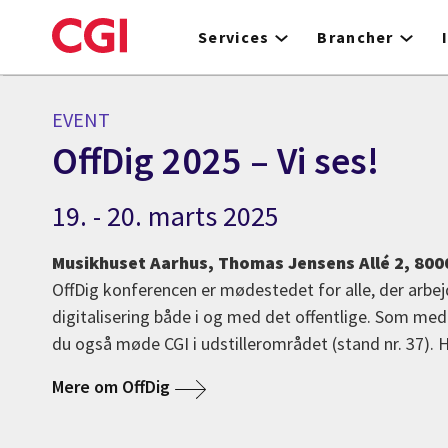
Skip
to
Services
Brancher
main
content
EVENT
OffDig 2025 – Vi ses!
19. - 20. marts 2025
Musikhuset Aarhus, Thomas Jensens Allé 2, 800
OffDig konferencen er mødestedet for alle, der arbe
digitalisering både i og med det offentlige. Som med
du også møde CGI i udstillerområdet (stand nr. 37). H
Mere om OffDig