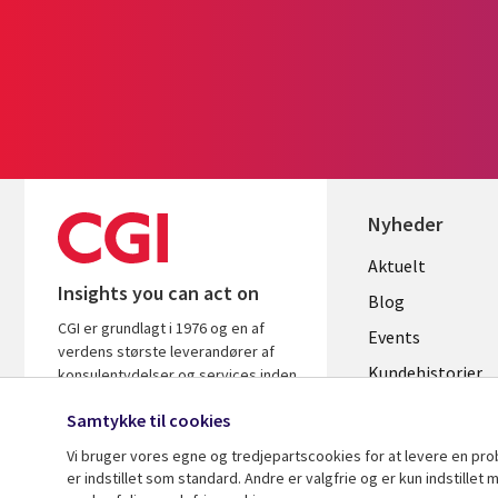
Nyheder
Useful
Aktuelt
Insights you can act on
links
Blog
CGI er grundlagt i 1976 og en af
DENMAR
Events
verdens største leverandører af
Kundehistorier
konsulentydelser og services inden
for it og forretningsrådgivning. Vi
Videoer
Samtykke til cookies
leverer indsigt og løsninger, der
skaber resultater.
Vi bruger vores egne og tredjepartscookies for at levere en pr
er indstillet som standard. Andre er valgfrie og er kun indstille