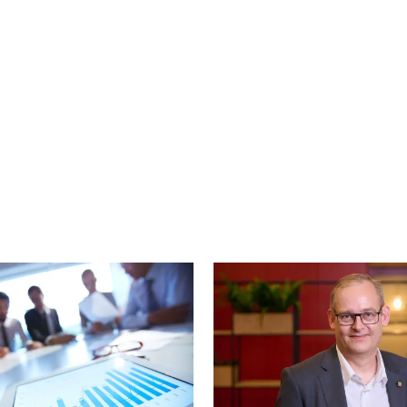
cebook
n Email
cle on Print