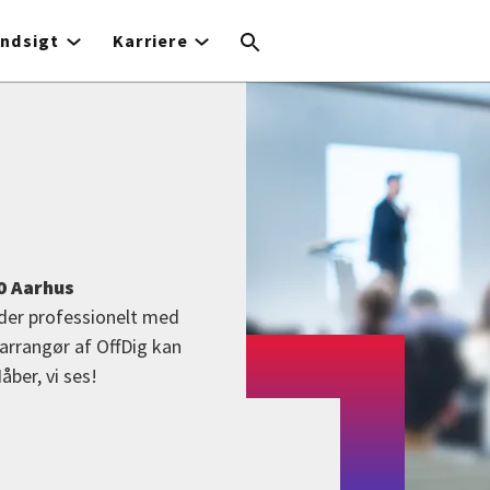
Indsigt
Karriere
0 Aarhus
jder professionelt med
arrangør af OffDig kan
åber, vi ses!