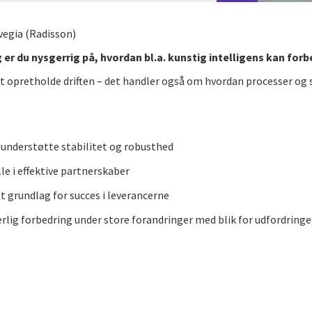
rvegia (Radisson)
 er du nysgerrig på, hvordan bl.a. kunstig intelligens kan forb
 at opretholde driften – det handler også om hvordan processer og
n understøtte stabilitet og robusthed
lle i effektive partnerskaber
t grundlag for succes i leverancerne
lig forbedring under store forandringer med blik for udfordring