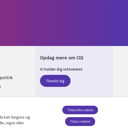
Opdag mere om CGI
Vi holder dig informeret
ARK
olitik
Tilmeld dig
y
sent
Tillad alle cookies
de kan fungere og
Følg os
Tilpas cookies
le, ingen eller