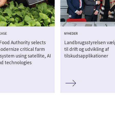
EASE
NYHEDER
Food Authority selects
Landbrugsstyrelsen væl
odernize critical farm
til drift og udvikling af
system using satellite, AI
tilskudsapplikationer
ud technologies