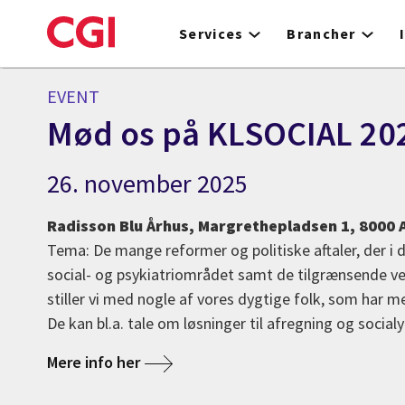
Skip
to
Services
Brancher
main
content
EVENT
Mød os på KLSOCIAL 20
26. november 2025
Radisson Blu Århus, Margrethepladsen 1, 8000 
Tema: De mange reformer og politiske aftaler, der i d
social- og psykiatriområdet samt de tilgrænsende v
stiller vi med nogle af vores dygtige folk, som har
De kan bl.a. tale om løsninger til afregning og socialy
Mere info her