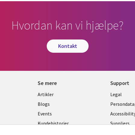
Hvordan kan vi hjælpe?
kontakt
Se mere
Support
Library
Legal
Artikler
Legal
Links
DENM
Blogs
Persondatap
K
DENMARK
Events
Accessibilit
Kundehistorier
Suppliers
Nyheder
Change con