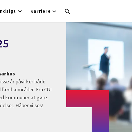
Indsigt
Karriere
25
Aarhus
isse år påvirker både
elfærdsområder. Fra CGI
 med kommuner at gøre.
delser. Håber vi ses!