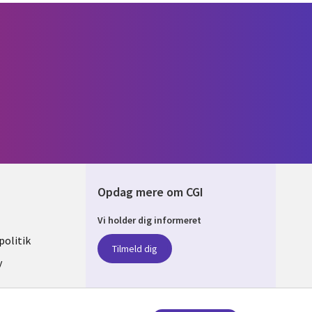
Opdag mere om CGI
Vi holder dig informeret
ARK
olitik
Tilmeld dig
y
sent