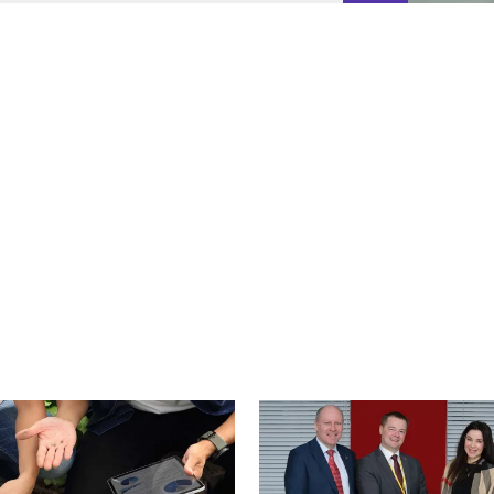
cebook
n Email
cle on Print