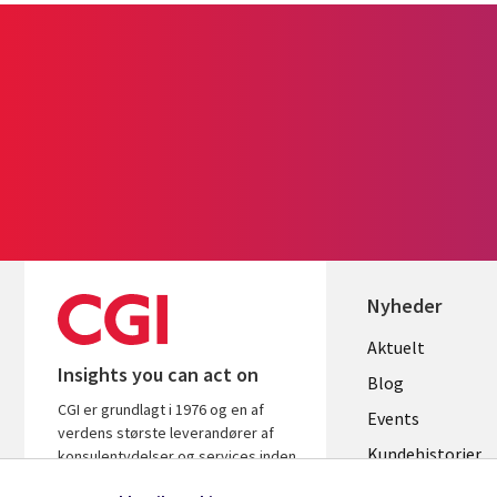
Nyheder
Useful
Aktuelt
Insights you can act on
links
Blog
CGI er grundlagt i 1976 og en af
DENMAR
Events
verdens største leverandører af
Kundehistorier
konsulentydelser og services inden
for it og forretningsrådgivning. Vi
Videoer