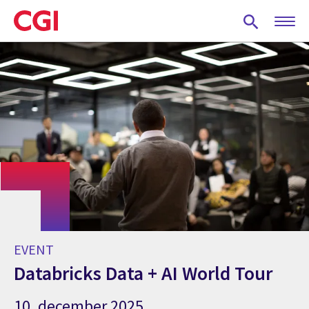
Skip
to
main
content
EVENT
Databricks Data + AI World Tour
10. december 2025