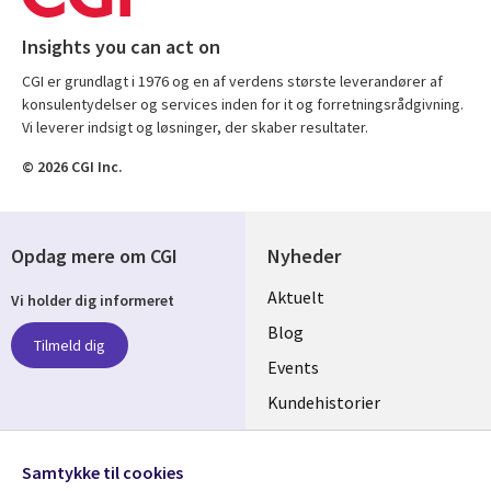
Insights you can act on
CGI er grundlagt i 1976 og en af verdens største leverandører af
konsulentydelser og services inden for it og forretningsrådgivning.
Vi leverer indsigt og løsninger, der skaber resultater.
© 2026 CGI Inc.
Opdag mere om CGI
Nyheder
Useful
Aktuelt
Vi holder dig informeret
links
Blog
Tilmeld dig
DENMARK
Events
Kundehistorier
Videoer
Følg os
Samtykke til cookies
Social