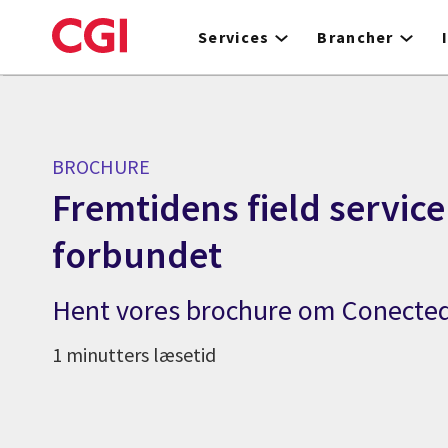
Skip
to
Services
Brancher
main
content
BROCHURE
Fremtidens field service 
forbundet
Hent vores brochure om Conected 
1 minutters læsetid