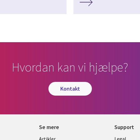
Hvordan kan vi hjælpe?
kontakt
Se mere
Support
Library
Legal
Artikler
Legal