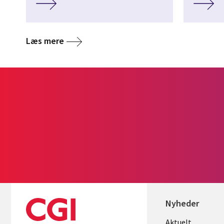
Læs mere
Nyheder
Useful
Aktuelt