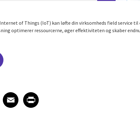
ternet of Things (IoT) kan løfte din virksomheds field service til 
sning optimerer ressourcerne, øger effektiviteten og skaber endn
edIn
 X
re on Facebook
Share on Email
Share on Print
Facebook
Email
Print