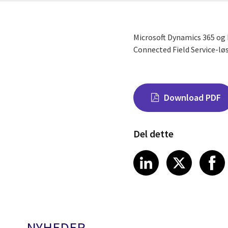
Microsoft Dynamics 365 og In
Connected Field Service-lø
Download PDF
Del dette
Share on Link
Share on
Sha
LinkedIn
X
NYHEDER