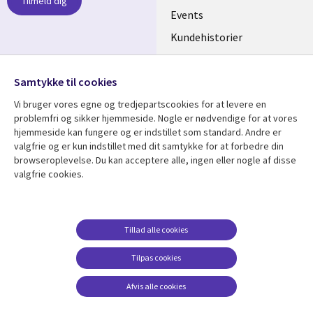
Tilmeld dig
DENMARK
Events
Kundehistorier
Videoer
Følg os
Samtykke til cookies
Social
Vi bruger vores egne og tredjepartscookies for at levere en
Media
problemfri og sikker hjemmeside. Nogle er nødvendige for at vores
DENMARK
hjemmeside kan fungere og er indstillet som standard. Andre er
valgfrie og er kun indstillet med dit samtykke for at forbedre din
Se mere
Support
browseroplevelse. Du kan acceptere alle, ingen eller nogle af disse
valgfrie cookies.
Library
Legal
Artikler
Legal
Links
DENMARK
Blogs
Persondatapolitik
DENMARK
Events
Accessibility
Tillad alle cookies
Kundehistorier
Suppliers
Tilpas cookies
Nyheder
Change consent
Afvis alle cookies
Viewpoints