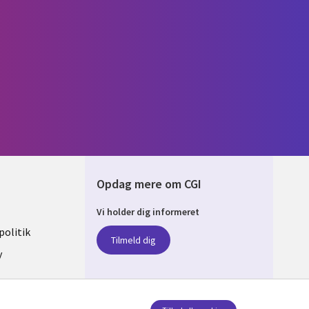
Opdag mere om CGI
Vi holder dig informeret
ARK
olitik
Tilmeld dig
y
sent