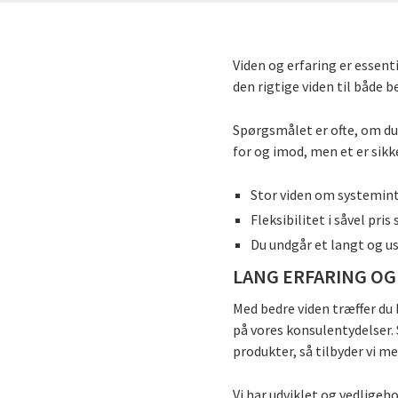
Viden og erfaring er essent
den rigtige viden til både 
Spørgsmålet er ofte, om du 
for og imod, men et er sikke
Stor viden om systemint
Fleksibilitet i såvel pri
Du undgår et langt og us
LANG ERFARING OG
Med bedre viden træffer du 
på vores konsulentydelser. 
produkter, så tilbyder vi m
Vi har udviklet og vedligeh