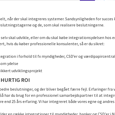
ielt, når der skal integreres systemer. Sandsynligheden for succes k
beslutningstagerne og de, som skal realisere beslutningerne.
selv skal udvikle, eller om du skal købe integrationsydelsen hos e
rt, hvis du køber professionelle konsulenter, så er du sikret:
egration i forhold til fx myndigheder, CSD’er og værdipapircentra
s som ydelse
ikkert udviklingsprojekt
 HURTIG ROI
bedre beslutninger, og der bliver begået færre fejl. Erfaringer fra 
Så har du brug for en professionel samarbejdspartner til at integr
ere end 25 års erfaring. Vi har integreret både vores egne og andres
older en række integrationer til myndigheder, banker og CSD'er i 