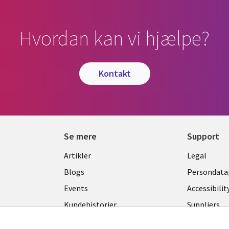
Hvordan kan vi hjælpe?
kontakt
Se mere
Support
Library
Legal
Artikler
Legal
Links
DENM
Blogs
Persondatap
K
DENMARK
Events
Accessibilit
Kundehistorier
Suppliers
Nyheder
Change con