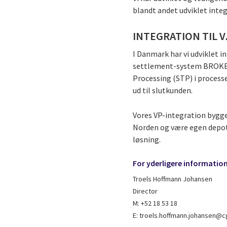
blandt andet udviklet inte
INTEGRATION TIL
I Danmark har vi udviklet i
settlement-system BROKER.
Processing (STP) i process
ud til slutkunden.
Vores VP-integration bygger
Norden og være egen depotb
løsning.
For yderligere informatio
Troels Hoffmann Johansen
Director
M: +52 18 53 18
E: troels.hoffmann.johansen@c