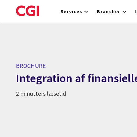
Skip
to
Services
Brancher
main
content
BROCHURE
Integration af finansiel
2 minutters læsetid