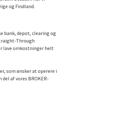
ige og Findland.
ke bank, depot, clearing og
Straight-Through
er lave omkostninger helt
ner, som ønsker at operere i
n del af vores BROKER-