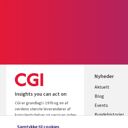
Nyheder
Useful
Aktuelt
Insights you can act on
links
Blog
CGI er grundlagt i 1976 og en af
DENMAR
Events
verdens største leverandører af
Kundehistorier
konsulentydelser og services inden
for it og forretningsrådgivning. Vi
Videoer
Samtykke til cookies
leverer indsigt og løsninger, der