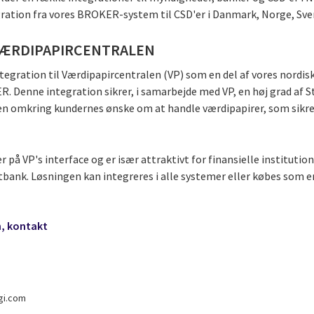
gration fra vores BROKER-system til CSD'er i Danmark, Norge, Sver
 VÆRDIPAPIRCENTRALEN
ntegration til Værdipapircentralen (VP) som en del af vores nordis
 Denne integration sikrer, i samarbejde med VP, en høj grad af 
en omkring kundernes ønske om at handle værdipapirer, som sikr
 på VP's interface og er især attraktivt for finansielle institutio
ank. Løsningen kan integreres i alle systemer eller købes som e
n, kontakt
gi.com