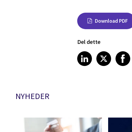
Download PDF
Del dette
Share on Link
Share on
Sha
LinkedIn
X
NYHEDER