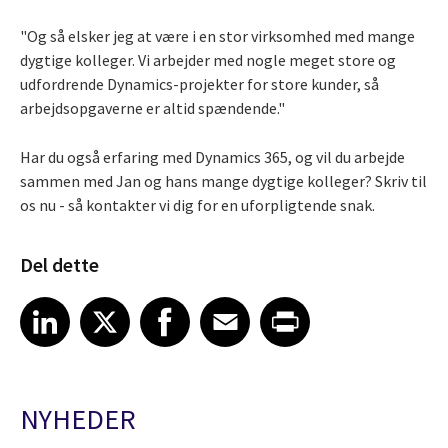
"Og så elsker jeg at være i en stor virksomhed med mange
dygtige kolleger. Vi arbejder med nogle meget store og
udfordrende Dynamics-projekter for store kunder, så
arbejdsopgaverne er altid spændende."
Har du også erfaring med Dynamics 365, og vil du arbejde
sammen med Jan og hans mange dygtige kolleger? Skriv til
os nu - så kontakter vi dig for en uforpligtende snak.
Del dette
Share article on LinkedIn
Share article on X
Share article on Facebook
Share article on Email
Share article on Print
LinkedIn
X
Facebook
Email
Print
NYHEDER