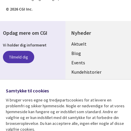
© 2026 CGI Inc.
Opdag mere om CGI
Nyheder
Useful
Aktuelt
Vi holder dig informeret
links
Blog
Tilmeld dig
DENMARK
Events
Kundehistorier
Videoer
Følg os
Samtykke til cookies
Social
Vi bruger vores egne og tredjepartscookies for at levere en
Media
problemfri og sikker hjemmeside. Nogle er nødvendige for at vores
DENMARK
hjemmeside kan fungere og er indstillet som standard. Andre er
valgfrie og er kun indstillet med dit samtykke for at forbedre din
Se mere
Support
browseroplevelse. Du kan acceptere alle, ingen eller nogle af disse
valgfrie cookies.