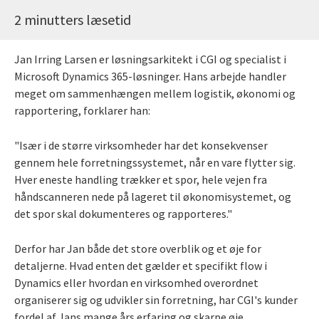
2 minutters læsetid
Jan Irring Larsen er løsningsarkitekt i CGI og specialist i
Microsoft Dynamics 365-løsninger. Hans arbejde handler
meget om sammenhængen mellem logistik, økonomi og
rapportering, forklarer han:
"Især i de større virksomheder har det konsekvenser
gennem hele forretningssystemet, når en vare flytter sig.
Hver eneste handling trækker et spor, hele vejen fra
håndscanneren nede på lageret til økonomisystemet, og
det spor skal dokumenteres og rapporteres."
Derfor har Jan både det store overblik og et øje for
detaljerne. Hvad enten det gælder et specifikt flow i
Dynamics eller hvordan en virksomhed overordnet
organiserer sig og udvikler sin forretning, har CGI's kunder
fordel af Jans mange års erfaring og skarpe øje.