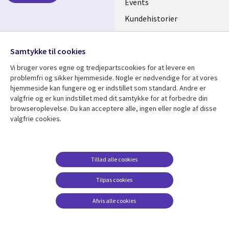
DENMARK
Events
Kundehistorier
Videoer
Følg os
Samtykke til cookies
Social
Vi bruger vores egne og tredjepartscookies for at levere en
Media
problemfri og sikker hjemmeside. Nogle er nødvendige for at vores
DENMARK
hjemmeside kan fungere og er indstillet som standard. Andre er
valgfrie og er kun indstillet med dit samtykke for at forbedre din
Se mere
Support
browseroplevelse. Du kan acceptere alle, ingen eller nogle af disse
valgfrie cookies.
Library
Legal
Artikler
Legal
Links
DENMARK
Blogs
Persondatapolitik
DENMARK
Events
Accessibility
Tillad alle cookies
Kundehistorier
Suppliers
Tilpas cookies
Nyheder
Change consent
Afvis alle cookies
Viewpoints
Se flere