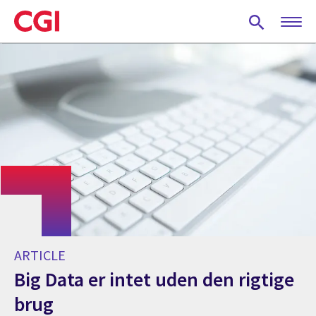
Skip
to
main
content
ARTICLE
Big Data er intet uden den rigtige
brug