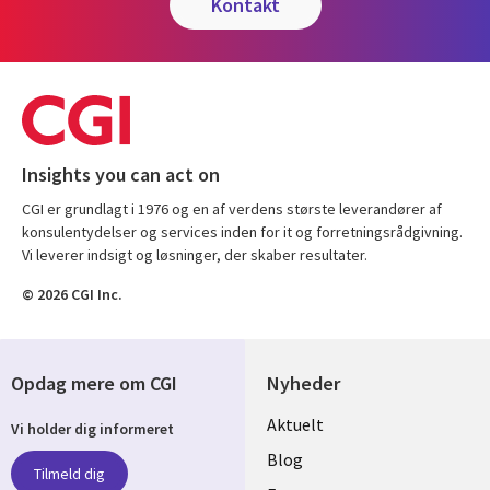
kontakt
Insights you can act on
CGI er grundlagt i 1976 og en af verdens største leverandører af
konsulentydelser og services inden for it og forretningsrådgivning.
Vi leverer indsigt og løsninger, der skaber resultater.
© 2026 CGI Inc.
Opdag mere om CGI
Nyheder
Useful
Aktuelt
Vi holder dig informeret
links
Blog
Tilmeld dig