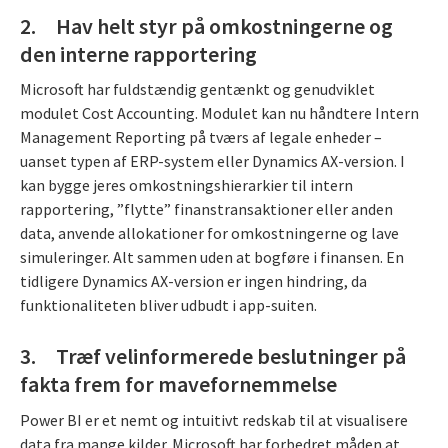
2. Hav helt styr på omkostningerne og
den interne rapportering
Microsoft har fuldstændig gentænkt og genudviklet
modulet Cost Accounting. Modulet kan nu håndtere Intern
Management Reporting på tværs af legale enheder –
uanset typen af ERP-system eller Dynamics AX-version. I
kan bygge jeres omkostningshierarkier til intern
rapportering, ”flytte” finanstransaktioner eller anden
data, anvende allokationer for omkostningerne og lave
simuleringer. Alt sammen uden at bogføre i finansen. En
tidligere Dynamics AX-version er ingen hindring, da
funktionaliteten bliver udbudt i app-suiten.
3. Træf velinformerede beslutninger på
fakta frem for mavefornemmelse
Power BI er et nemt og intuitivt redskab til at visualisere
data fra mange kilder. Microsoft har forbedret måden at