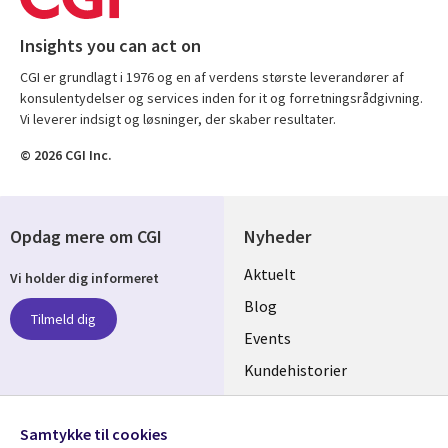
Insights you can act on
CGI er grundlagt i 1976 og en af verdens største leverandører af
konsulentydelser og services inden for it og forretningsrådgivning.
Vi leverer indsigt og løsninger, der skaber resultater.
© 2026 CGI Inc.
Opdag mere om CGI
Nyheder
Useful
Aktuelt
Vi holder dig informeret
links
Blog
Tilmeld dig
DENMARK
Events
Kundehistorier
Videoer
Følg os
Samtykke til cookies