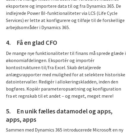
eksportere og importere data til og fra Dynamics 365. De
indlejrede Power BI-funktionaliteter via LCS (Life Cycle
Services) er lette at konfigurere og tilføje til de forskellige
arbejdsområder i Dynamics 365.
4. Få en glad CFO
De mange nye funktionaliteter til finans må sprede glæde i
økonomiafdelingen. Eksportér og importér
kontostrukturen til/fra Excel. Skab detaljerede
anlægsrapporter med mulighed for at selektere historiske
datointervaller. Redigér i allokeringskladden, inden den
bogføres. Kopiér parameteropsætning og konfiguration
fra et regnskab til et andet – og meget, meget mere!
5. En unik fælles datamodel og apps,
apps, apps
Sammen med Dynamics 365 introducerede Microsoft en ny