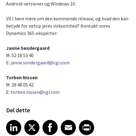
Android-versioner og Windows 10.
Vil I høre mere om den kommende release, og hvad den kan
betyde for netop jeres virksomhed? Kontakt vores
Dynamics 365-eksperter:
Janne Søndergaard
M: 52 18 53 40
E:
janne.sondergaard@cgi.com
Torben Nissen
M: 29 48 05 42
E:
torben.nissen@cgi.com
Del dette
Share article on LinkedIn
Share article on X
Share article on Facebook
Share article on Email
Share article on Print
LinkedIn
X
Facebook
Email
Print