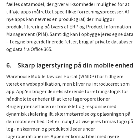
fælles datamodel, der giver virksomheder mulighed for at
tilføje apps målrettet specifikke forretningsprocesser. Af
nye apps kan nævnes en produktgraf, der muliggør
produktfiltrering på tværs af ERP og Product Information
Management (PIM). Samtidig kan I opbygge jeres egne data
– fx egne brugerdefinerede felter, brug af private databaser
og data fra Office 365.
6. Skarp lagerstyring på din mobile enhed
Warehouse Mobile Devices Portal (WMDP) har tidligere
været en webapplikation, men bliver nu introduceret som
app. App'en bruger den eksisterende forretningslogik for
håndholdte enheder til at køre lageroperationer.
Brugergrænsefladen er forenklet og responsiv med
dynamisk skalering ift. skærmstørrelse og opløsningen på
den mobile enhed. Det er muligt at vise jeres firmas logo på
log-in skærmen og produktbilleder under
lageroperationerne. Appen er kompatibel med nyere