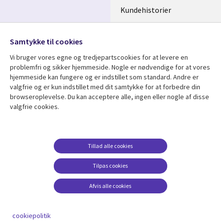
Kundehistorier
Videoer
Følg os
Samtykke til cookies
Social
Vi bruger vores egne og tredjepartscookies for at levere en
Media
problemfri og sikker hjemmeside. Nogle er nødvendige for at vores
DENMARK
hjemmeside kan fungere og er indstillet som standard. Andre er
valgfrie og er kun indstillet med dit samtykke for at forbedre din
Se mere
Support
browseroplevelse. Du kan acceptere alle, ingen eller nogle af disse
valgfrie cookies.
Library
Legal
Artikler
Legal
Links
DENMARK
Blogs
Persondatapolitik
DENMARK
Events
Accessibility
Tillad alle cookies
Kundehistorier
Suppliers
Tilpas cookies
Nyheder
Change consent
Afvis alle cookies
Viewpoints
Se flere
cookiepolitik