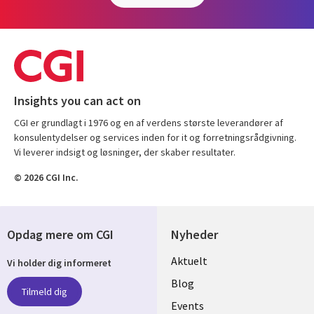
Insights you can act on
CGI er grundlagt i 1976 og en af verdens største leverandører af
konsulentydelser og services inden for it og forretningsrådgivning.
Vi leverer indsigt og løsninger, der skaber resultater.
© 2026 CGI Inc.
Opdag mere om CGI
Nyheder
Useful
Aktuelt
Vi holder dig informeret
links
Blog
Tilmeld dig
DENMARK
Events