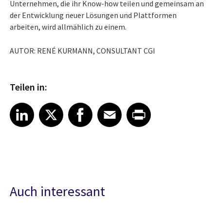
Unternehmen, die ihr Know-how teilen und gemeinsam an
der Entwicklung neuer Lösungen und Plattformen
arbeiten, wird allmählich zu einem.
AUTOR: RENÉ KURMANN, CONSULTANT CGI
Teilen in:
Share article on LinkedIn
Share article on X
Share article on Facebook
Share article on Email
Share article on Print
LinkedIn
X
Facebook
Email
Print
Auch interessant