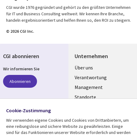
CGI wurde 1976 gegründet und gehört zu den größten Unternehmen
für IT und Business Consulting weltweit. Wir kennen Ihre Branche,
handeln ergebnisorientiert und helfen Ihnen so, den ROI zu steigern.
© 2026 CGI Inc.
CGI abonnieren
Unternehmen
Useful
Über uns
Wir informieren Sie
links
Verantwortung
Abonnieren
GERMANY
Management
Standorte
Allianzen
Folgen Sie uns
Cookie-Zustimmung
Merger
Wir verwenden eigene Cookies und Cookies von Drittanbietern, um
Social
eine reibungslose und sichere Website zu gewährleisten. Einige
Media
sind für das Funktionieren unserer Website erforderlich und werden
GERMANY