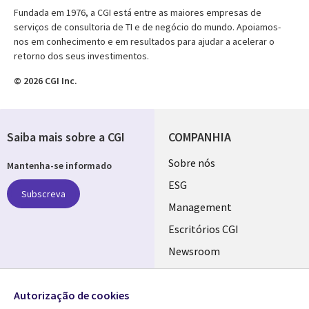
Fundada em 1976, a CGI está entre as maiores empresas de
serviços de consultoria de TI e de negócio do mundo. Apoiamos-
nos em conhecimento e em resultados para ajudar a acelerar o
retorno dos seus investimentos.
© 2026 CGI Inc.
Saiba mais sobre a CGI
COMPANHIA
Useful
Sobre nós
Mantenha-se informado
links
ESG
Subscreva
PORTUGAL
Management
Escritórios CGI
Newsroom
Ecossistema de
Follow us
Parceiros
Autorização de cookies