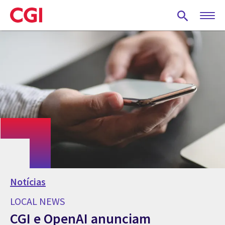
Skip
to
main
content
Notícias
LOCAL NEWS
CGI e OpenAI anunciam