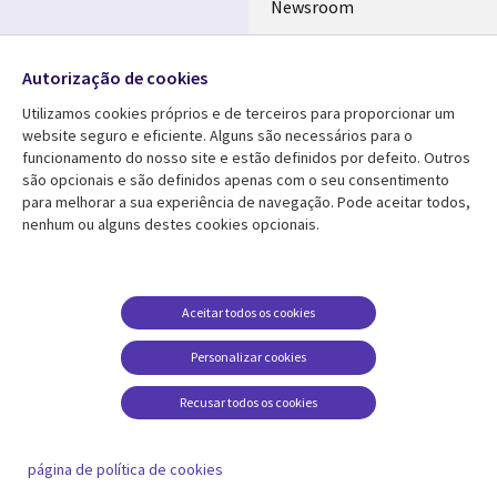
Newsroom
Ecossistema de
Follow us
Parceiros
Autorização de cookies
Social
Fusões
Utilizamos cookies próprios e de terceiros para proporcionar um
Media
website seguro e eficiente. Alguns são necessários para o
PORTUGAL
funcionamento do nosso site e estão definidos por defeito. Outros
são opcionais e são definidos apenas com o seu consentimento
Media Center
AJUDA
para melhorar a sua experiência de navegação. Pode aceitar todos,
nenhum ou alguns destes cookies opcionais.
Library
Legal
Artigos
Cookie Policy
Links
PORTUGAL
Press Releases
Privacidade
PORTUGAL
Case studies
Acessibilidade
Aceitar todos os cookies
Videos
Ethics-Hotline
Personalizar cookies
Blogs
Legal
Recusar todos os cookies
Podcasts
Centro de Gestão de
Cookies
página de política de cookies