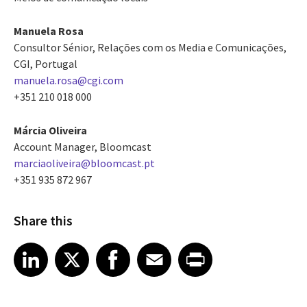
Manuela Rosa
Consultor Sénior, Relações com os Media e Comunicações,
CGI, Portugal
manuela.rosa@cgi.com
+351 210 018 000
Márcia Oliveira
Account Manager, Bloomcast
marciaoliveira@bloomcast.pt
+351 935 872 967
Share this
Share article on LinkedIn
Share article on X
Share article on Facebook
Share article on Email
Share article on Print
LinkedIn
X
Facebook
Email
Print