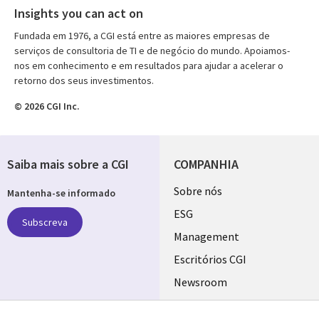
Insights you can act on
Fundada em 1976, a CGI está entre as maiores empresas de
serviços de consultoria de TI e de negócio do mundo. Apoiamos-
nos em conhecimento e em resultados para ajudar a acelerar o
retorno dos seus investimentos.
© 2026 CGI Inc.
Saiba mais sobre a CGI
COMPANHIA
Useful
Sobre nós
Mantenha-se informado
links
ESG
Subscreva
PORTUGAL
Management
Escritórios CGI
Newsroom
Ecossistema de
Follow us