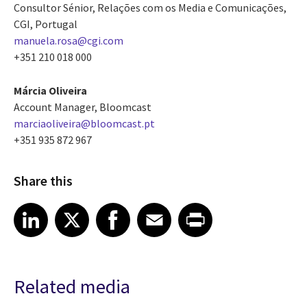
Consultor Sénior, Relações com os Media e Comunicações,
CGI, Portugal
manuela.rosa@cgi.com
+351 210 018 000
Márcia Oliveira
Account Manager, Bloomcast
marciaoliveira@bloomcast.pt
+351 935 872 967
Share this
Share article on LinkedIn
Share article on X
Share article on Facebook
Share article on Email
Share article on Print
LinkedIn
X
Facebook
Email
Print
Related media