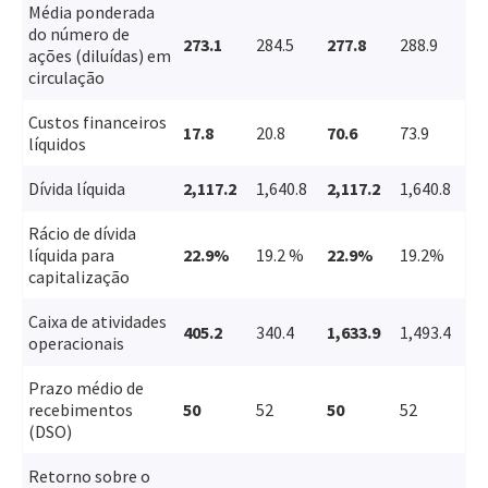
Média ponderada
do número de
273.1
284.5
277.8
288.9
ações (diluídas) em
circulação
Custos financeiros
17.8
20.8
70.6
73.9
líquidos
Dívida líquida
2,117.2
1,640.8
2,117.2
1,640.8
Rácio de dívida
líquida para
22.9%
19.2 %
22.9%
19.2%
capitalização
Caixa de atividades
405.2
340.4
1,633.9
1,493.4
operacionais
Prazo médio de
recebimentos
50
52
50
52
(DSO)
Retorno sobre o