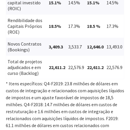
capital investido
15.1%
14.5%
15.1%
14.5%
(ROIC)
Rendibilidade dos
Capitais Próprios
18.5%
17.3%
18.5 %
17.3%
(ROE)
Novos Contratos
3,409.3
3,533.7
12,646.0
13,493.0
(Bookings)
Total de projetos
adjudicados e em
22,611.2
22,576.9
22,611.2
22,576.9
curso (Backlog)
* Itens específicos: Q4-F2019: 23.8 milhões de dólares em
custos de integração e relacionados com aquisições líquidos
de impostos e um ajuste favorável de impostos de 18,5
milhões. Q4-F2018: 14.7 milhões de dólares em custos de
restruturação e 1.6 milhões em custos de integração e
relacionados com aquisições líquidos de impostos. F2019:
61.1 milhões de dólares em custos relacionados com