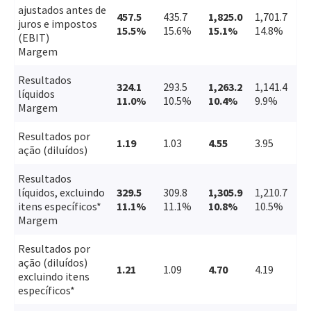
ajustados antes de
457.5
435.7
1,825.0
1,701.7
juros e impostos
15.5%
15.6%
15.1%
14.8%
(EBIT)
Margem
Resultados
324.1
293.5
1,263.2
1,141.4
líquidos
11.0%
10.5%
10.4%
9.9%
Margem
Resultados por
1.19
1.03
4.55
3.95
ação (diluídos)
Resultados
líquidos, excluindo
329.5
309.8
1,305.9
1,210.7
itens específicos*
11.1%
11.1%
10.8%
10.5%
Margem
Resultados por
ação (diluídos)
1.21
1.09
4.70
4.19
excluindo itens
específicos*