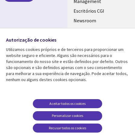
PORTUGAL
Management
Escritórios CGI
Newsroom
Ecossistema de
Follow us
Parceiros
Autorização de cookies
Social
Fusões
Utilizamos cookies próprios e de terceiros para proporcionar um
Media
website seguro e eficiente. Alguns são necessários para o
PORTUGAL
funcionamento do nosso site e estão definidos por defeito. Outros
são opcionais e são definidos apenas com o seu consentimento
Media Center
AJUDA
para melhorar a sua experiência de navegação. Pode aceitar todos,
nenhum ou alguns destes cookies opcionais.
Library
Legal
Artigos
Cookie Policy
Links
PORTUGAL
Press Releases
Privacidade
PORTUGAL
Case studies
Acessibilidade
Aceitar todos os cookies
Videos
Ethics-Hotline
Personalizar cookies
Blogs
Legal
Recusar todos os cookies
Podcasts
Centro de Gestão de