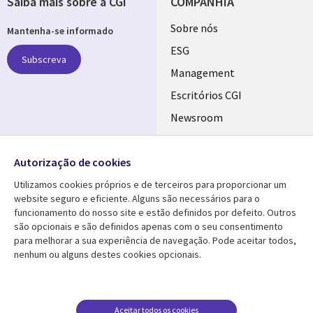
Saiba mais sobre a CGI
COMPANHIA
Useful
Sobre nós
Mantenha-se informado
links
ESG
Subscreva
PORTUGAL
Management
Escritórios CGI
Newsroom
Ecossistema de
Follow us
Parceiros
Autorização de cookies
Social
Fusões
Utilizamos cookies próprios e de terceiros para proporcionar um
Media
website seguro e eficiente. Alguns são necessários para o
PORTUGAL
funcionamento do nosso site e estão definidos por defeito. Outros
são opcionais e são definidos apenas com o seu consentimento
Media Center
AJUDA
para melhorar a sua experiência de navegação. Pode aceitar todos,
nenhum ou alguns destes cookies opcionais.
Library
Legal
Artigos
Cookie Policy
Links
PORTUGAL
Press Releases
Privacidade
Case studies
Acessibilidade
Aceitar todos os cookies