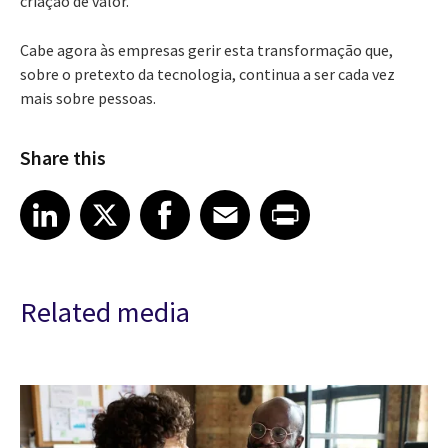
criação de valor.
Cabe agora às empresas gerir esta transformação que,
sobre o pretexto da tecnologia, continua a ser cada vez
mais sobre pessoas.
Share this
Share article on LinkedIn
Share article on X
Share article on Facebook
Share article on Email
Share article on Print
LinkedIn
X
Facebook
Email
Print
Related media