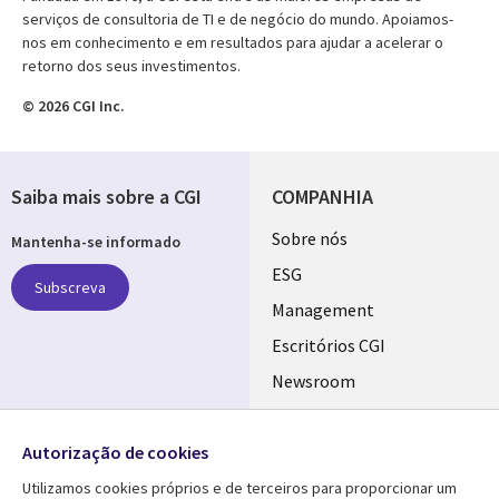
serviços de consultoria de TI e de negócio do mundo. Apoiamos-
nos em conhecimento e em resultados para ajudar a acelerar o
retorno dos seus investimentos.
© 2026 CGI Inc.
Saiba mais sobre a CGI
COMPANHIA
Useful
Sobre nós
Mantenha-se informado
links
ESG
Subscreva
PORTUGAL
Management
Escritórios CGI
Newsroom
Ecossistema de
Follow us
Parceiros
Autorização de cookies
Social
Fusões
Utilizamos cookies próprios e de terceiros para proporcionar um