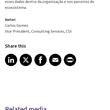
esses dados dentro da organização e nos parceiros do
ecossistema.
Autor:
Carlos Gomes
Vice-President, Consulting Services, CGI
Share this
Share article on LinkedIn
Share article on X
Share article on Facebook
Share article on Email
Share article on Print
LinkedIn
X
Facebook
Email
Print
Related media