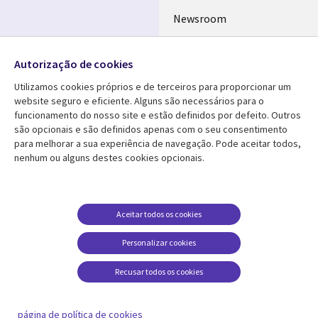
Newsroom
Ecossistema de
Follow us
Parceiros
Autorização de cookies
Social
Fusões
Utilizamos cookies próprios e de terceiros para proporcionar um
Media
website seguro e eficiente. Alguns são necessários para o
PORTUGAL
funcionamento do nosso site e estão definidos por defeito. Outros
são opcionais e são definidos apenas com o seu consentimento
Media Center
AJUDA
para melhorar a sua experiência de navegação. Pode aceitar todos,
nenhum ou alguns destes cookies opcionais.
Library
Legal
Artigos
Cookie Policy
Links
PORTUGAL
Press Releases
Privacidade
PORTUGAL
Case studies
Acessibilidade
Aceitar todos os cookies
Videos
Ethics-Hotline
Personalizar cookies
Blogs
Legal
Recusar todos os cookies
Podcasts
Centro de Gestão de
Cookies
página de política de cookies