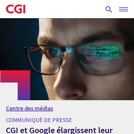
Skip
to
main
content
Centre des médias
COMMUNIQUÉ DE PRESSE
CGI et Google élargissent leur