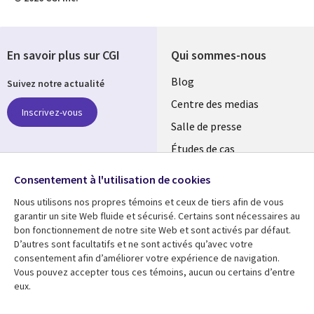
En savoir plus sur CGI
Qui sommes-nous
Useful
Blog
Suivez notre actualité
links
Centre des medias
Inscrivez-vous
MAROC
Salle de presse
Études de cas
Retrouvez-nous sur les
Événements
réseaux
Consentement à l'utilisation de cookies
Nous utilisons nos propres témoins et ceux de tiers afin de vous
Social
garantir un site Web fluide et sécurisé. Certains sont nécessaires au
Media
bon fonctionnement de notre site Web et sont activés par défaut.
MAROC
D’autres sont facultatifs et ne sont activés qu’avec votre
consentement afin d’améliorer votre expérience de navigation.
Ressources
Support
Vous pouvez accepter tous ces témoins, aucun ou certains d’entre
eux.
Library
Legal
Articles
Accessibilité
Blog
Confidentialité