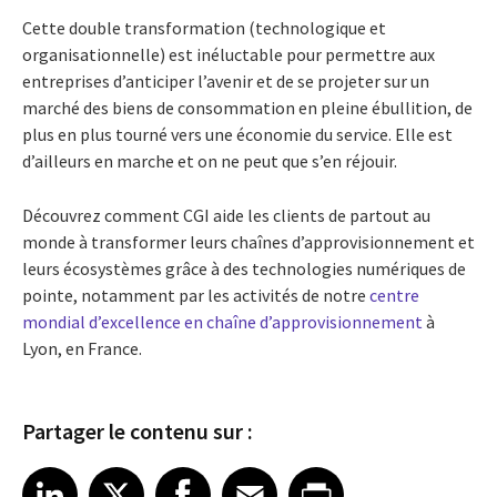
Cette double transformation (technologique et
organisationnelle) est inéluctable pour permettre aux
entreprises d’anticiper l’avenir et de se projeter sur un
marché des biens de consommation en pleine ébullition, de
plus en plus tourné vers une économie du service. Elle est
d’ailleurs en marche et on ne peut que s’en réjouir.
Découvrez comment CGI aide les clients de partout au
monde à transformer leurs chaînes d’approvisionnement et
leurs écosystèmes grâce à des technologies numériques de
pointe, notamment par les activités de notre
centre
mondial d’excellence en chaîne d’approvisionnement
à
Lyon, en France.
Partager le contenu sur :
Share article on LinkedIn
Share article on X
Share article on Facebook
Share article on Email
Share article on Print
LinkedIn
X
Facebook
Email
Print