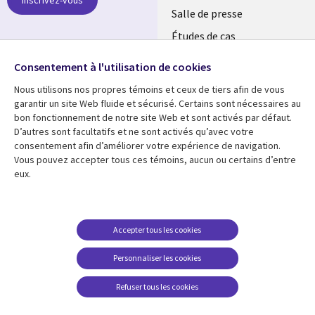
LUXEMBOURG
Salle de presse
Études de cas
Retrouvez-nous sur les
Événements
réseaux
Consentement à l'utilisation de cookies
Nous utilisons nos propres témoins et ceux de tiers afin de vous
Social
garantir un site Web fluide et sécurisé. Certains sont nécessaires au
Media
bon fonctionnement de notre site Web et sont activés par défaut.
LUXEMBOURG
D’autres sont facultatifs et ne sont activés qu’avec votre
consentement afin d’améliorer votre expérience de navigation.
Ressources
Support
Vous pouvez accepter tous ces témoins, aucun ou certains d’entre
eux.
Library
Legal
Articles
Restrictions et
conditions juridiques
Links
SECTIONS
Blog
Confidentialité
SECTIONS
FR
Études de cas
Accepter tous les cookies
Accessibilité
Podcasts
FR
Personnaliser les cookies
Données personnelles
Points de vue
Centre de gestion des
Refuser tous les cookies
Événements
témoins
En voir plus