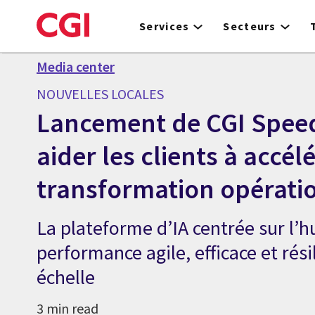
Skip
to
Services
Secteurs
main
content
Media center
NOUVELLES LOCALES
Lancement de CGI Spee
aider les clients à accél
transformation opérati
La plateforme d’IA centrée sur l’
performance agile, efficace et rés
échelle
3 min read