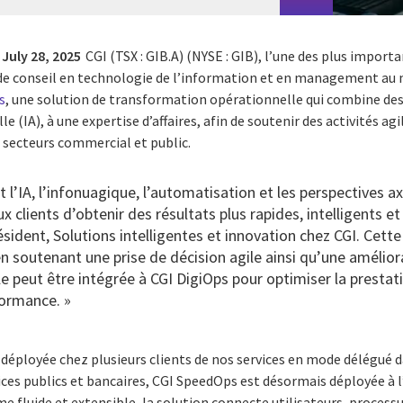
July 28, 2025
CGI (TSX : GIB.A) (NYSE : GIB), l’une des plus import
 de conseil en technologie de l’information et en management au
s
, une solution de transformation opérationnelle qui combine des
lle (IA), à une expertise d’affaires, afin de soutenir des activités a
s secteurs commercial et public.
t l’IA, l’infonuagique, l’automatisation et les perspectives a
clients d’obtenir des résultats plus rapides, intelligents et
ident, Solutions intelligentes et innovation chez CGI. Cette
en soutenant une prise de décision agile ainsi qu’une améliora
lle peut être intégrée à CGI DigiOps pour optimiser la prestat
rformance. »
déployée chez plusieurs clients de nos services en mode délégué d
rvices publics et bancaires, CGI SpeedOps est désormais déployée à 
 fluide et extensible, la solution connecte utilisateurs, process