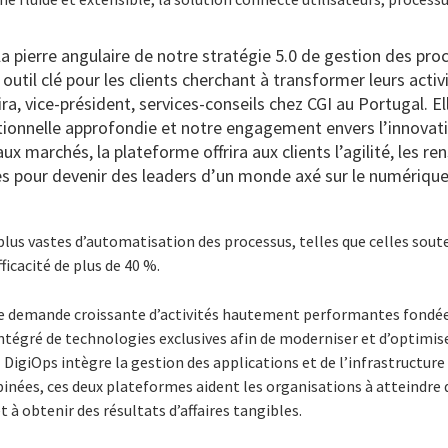
a pierre angulaire de notre stratégie 5.0 de gestion des proc
util clé pour les clients cherchant à transformer leurs activ
ra, vice-président, services-conseils chez CGI au Portugal. Ell
ionnelle approfondie et notre engagement envers l’innovati
x marchés, la plateforme offrira aux clients l’agilité, les r
es pour devenir des leaders d’un monde axé sur le numérique
plus vastes d’automatisation des processus, telles que celles sou
ficacité de plus de 40 %.
e demande croissante d’activités hautement performantes fondées
tégré de technologies exclusives afin de moderniser et d’optimise
GI DigiOps intègre la gestion des applications et de l’infrastructur
inées, ces deux plateformes aident les organisations à atteindre 
et à obtenir des résultats d’affaires tangibles.