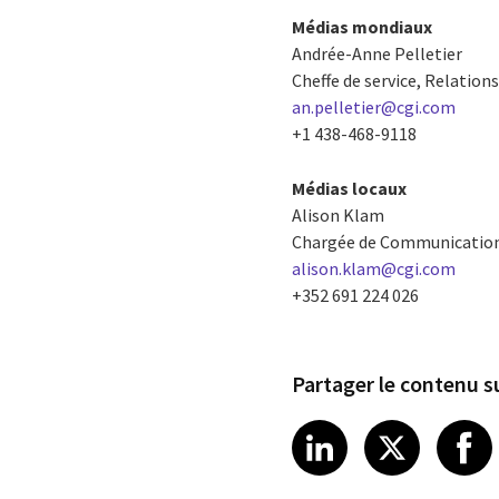
Médias mondiaux
Andrée-Anne Pelletier
Cheffe de service, Relation
an.pelletier@cgi.com
+1 438-468-9118
Médias locaux
Alison Klam
Chargée de Communication
alison.klam@cgi.com
+352 691 224 026
Partager le contenu s
Share article
Share art
Shar
LinkedIn
X