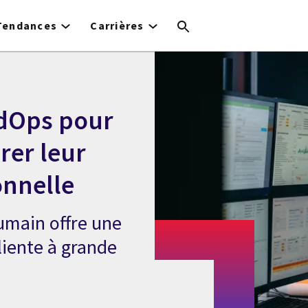
Tendances
Carrières
dOps pour
érer leur
onnelle
humain offre une
iliente à grande