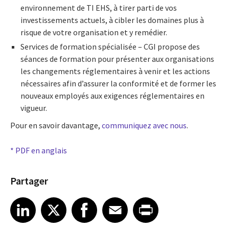
environnement de TI EHS, à tirer parti de vos
investissements actuels, à cibler les domaines plus à
risque de votre organisation et y remédier.
Services de formation spécialisée – CGI propose des
séances de formation pour présenter aux organisations
les changements réglementaires à venir et les actions
nécessaires afin d’assurer la conformité et de former les
nouveaux employés aux exigences réglementaires en
vigueur.
Pour en savoir davantage,
communiquez avec nous
.
* PDF en anglais
Partager
Share article on LinkedIn
Share article on X
Share article on Facebook
Share article on Email
Share article on Print
LinkedIn
X
Facebook
Email
Print