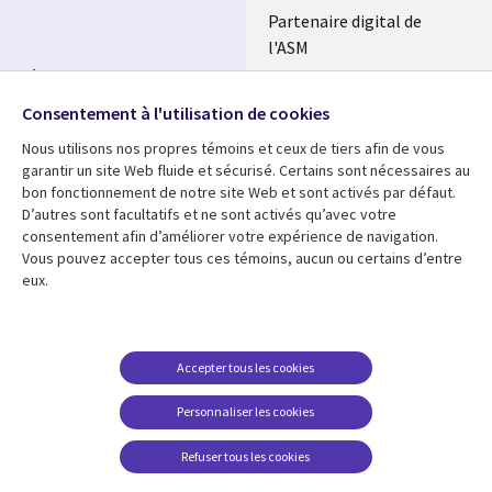
Partenaire digital de
l'ASM
Suivez-nous
Salle de presse
Consentement à l'utilisation de cookies
Social
Fusions
Media
Nous utilisons nos propres témoins et ceux de tiers afin de vous
FRANCE
garantir un site Web fluide et sécurisé. Certains sont nécessaires au
bon fonctionnement de notre site Web et sont activés par défaut.
Ressources
Support
D’autres sont facultatifs et ne sont activés qu’avec votre
consentement afin d’améliorer votre expérience de navigation.
Library
Legal
Articles
Accessibilité
Vous pouvez accepter tous ces témoins, aucun ou certains d’entre
eux.
Links
FRANCE
Blog
Protection des données
FRANCE
Études de cas
Restrictions et
conditions juridiques
Événements
Accepter tous les cookies
FAQ Carrières
Podcasts
Personnaliser les cookies
Centre de gestion des
Points de vue
témoins
Refuser tous les cookies
Vidéos