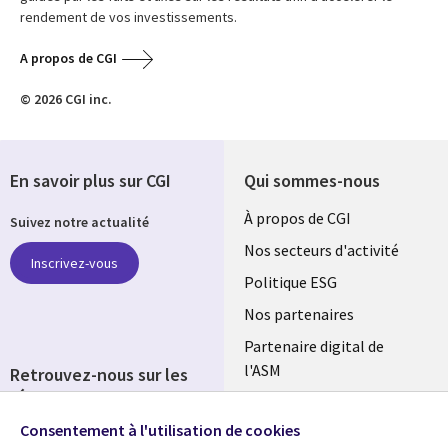
rendement de vos investissements.
A propos de CGI
© 2026 CGI inc.
En savoir plus sur CGI
Qui sommes-nous
Useful
À propos de CGI
Suivez notre actualité
links
Nos secteurs d'activité
Inscrivez-vous
FRANCE
Politique ESG
Nos partenaires
Partenaire digital de
l'ASM
Retrouvez-nous sur les
réseaux
Salle de presse
Consentement à l'utilisation de cookies
Social
Fusions