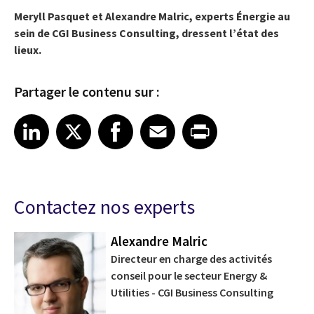
Meryll Pasquet et Alexandre Malric, experts Énergie au
sein de CGI Business Consulting, dressent l’état des
lieux.
Partager le contenu sur :
Share article on LinkedIn
Share article on X
Share article on Facebook
Share article on Email
Share article on Print
LinkedIn
X
Facebook
Email
Print
Contactez nos experts
Alexandre Malric
Directeur en charge des activités
conseil pour le secteur Energy &
Utilities - CGI Business Consulting