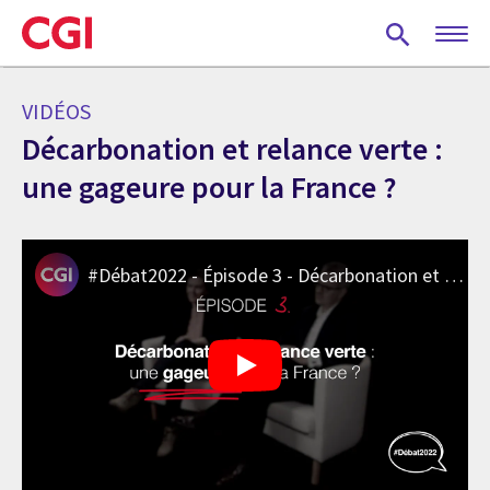
Skip
to
main
content
VIDÉOS
Décarbonation et relance verte :
une gageure pour la France ?
#Débat2022 - Épisode 3 - Décarbonation et relance verte : une gageure pour la France ?