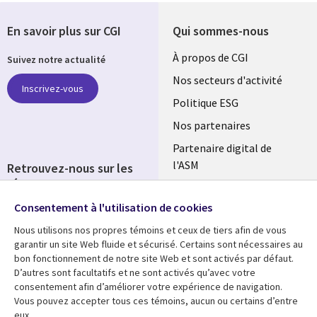
En savoir plus sur CGI
Qui sommes-nous
Useful
À propos de CGI
Suivez notre actualité
links
Nos secteurs d'activité
Inscrivez-vous
FRANCE
Politique ESG
Nos partenaires
Partenaire digital de
l'ASM
Retrouvez-nous sur les
réseaux
Salle de presse
Consentement à l'utilisation de cookies
Social
Fusions
Media
Nous utilisons nos propres témoins et ceux de tiers afin de vous
FRANCE
garantir un site Web fluide et sécurisé. Certains sont nécessaires au
bon fonctionnement de notre site Web et sont activés par défaut.
Ressources
Support
D’autres sont facultatifs et ne sont activés qu’avec votre
consentement afin d’améliorer votre expérience de navigation.
Library
Legal
Articles
Accessibilité
Vous pouvez accepter tous ces témoins, aucun ou certains d’entre
eux.