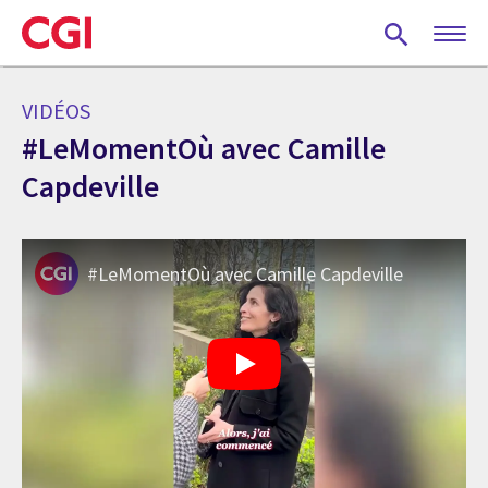
Skip
to
main
content
VIDÉOS
#LeMomentOù avec Camille
Capdeville
#LeMomentOù avec Camille Capdeville