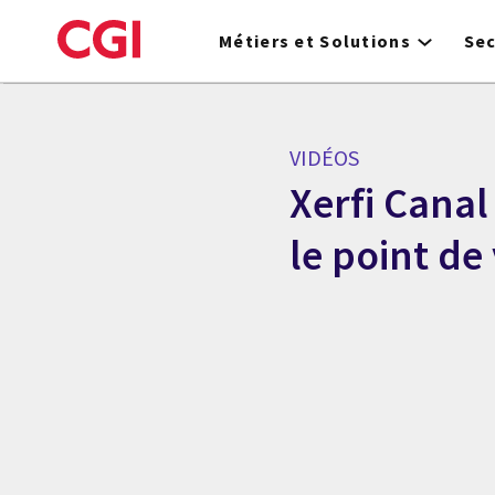
Skip
to
Métiers et Solutions
Se
main
content
VIDÉOS
Xerfi Cana
le point de