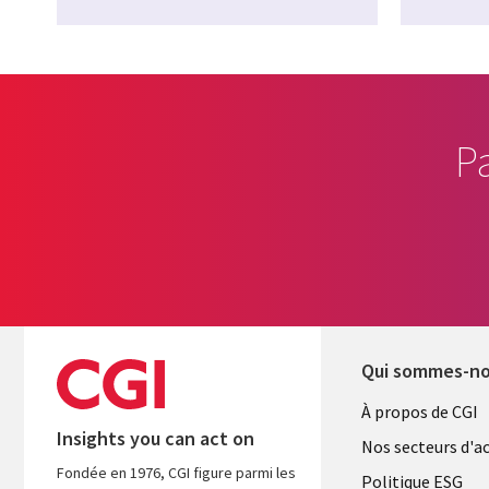
P
Qui sommes-n
Useful
À propos de CGI
Insights you can act on
links
Nos secteurs d'ac
Fondée en 1976, CGI figure parmi les
FRANCE
Politique ESG