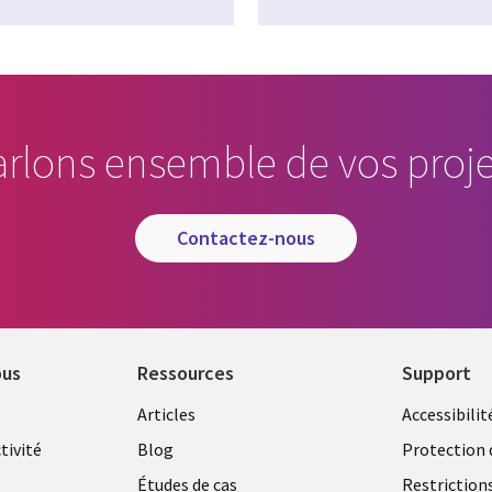
arlons ensemble de vos proje
contactez-nous
ous
Ressources
Support
Library
Legal
Articles
Accessibilit
Links
FRANC
tivité
Blog
Protection 
FRANCE
Études de cas
Restriction