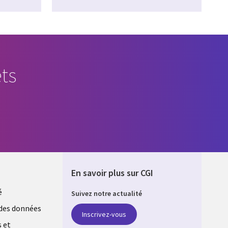
ts
En savoir plus sur CGI
é
Suivez notre actualité
E
des données
Inscrivez-vous
s et