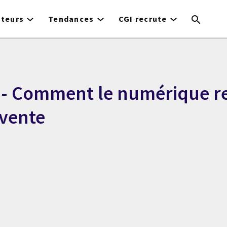
cteurs
Tendances
CGI recrute
l - Comment le numérique 
 vente