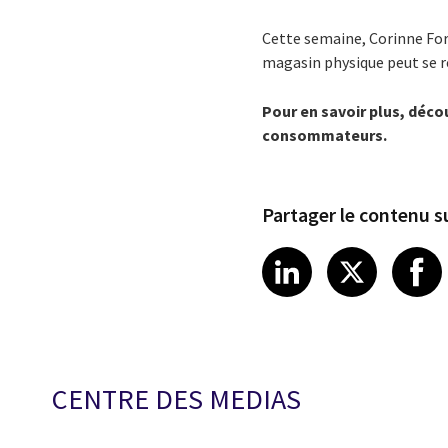
Cette semaine, Corinne Fort
magasin physique peut se r
Pour en savoir plus, déco
consommateurs.
Partager le contenu su
Share article
Share art
Shar
LinkedIn
X
CENTRE DES MEDIAS