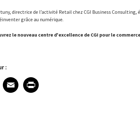
uny, directrice de l’activité Retail chez CGI Business Consulting,
éinventer grâce au numérique.
uvrez le nouveau centre d'excellence de CGI pour le commerce 
r :
 on LinkedIn
icle on X
e article on Facebook
Share article on Email
Share article on Print
Facebook
Email
Print