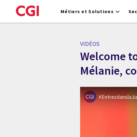
Skip
to
Métiers et Solutions
Se
main
content
VIDÉOS
Welcome to 
Mélanie, co
#EntrezdanslaJun