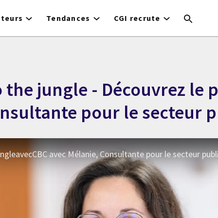
cteurs
Tendances
CGI recrute
the jungle - Découvrez le p
nsultante pour le secteur p
gleavecCBC avec Mélanie, Consultante pour le secteur publ