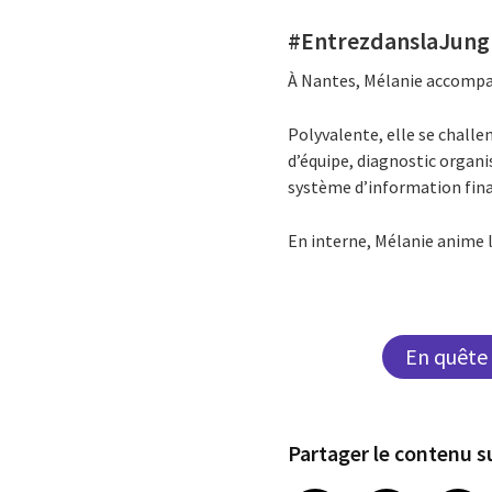
#EntrezdanslaJungl
À
Nantes, Mélanie accompagn
Polyvalente, elle se challe
d’équipe, diagnostic organ
système d’information fina
En interne, Mélanie anime 
En quête 
Partager le contenu su