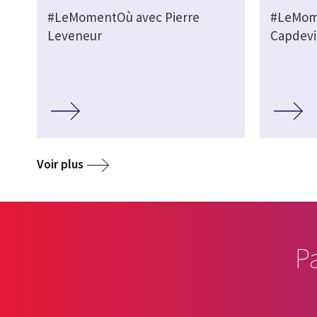
#LeMomentOù avec Pierre
#LeMom
Leveneur
Capdevi
Voir plus
P