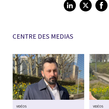
Share article
Share art
Shar
LinkedIn
X
CENTRE DES MEDIAS
VIDÉOS
VIDÉOS