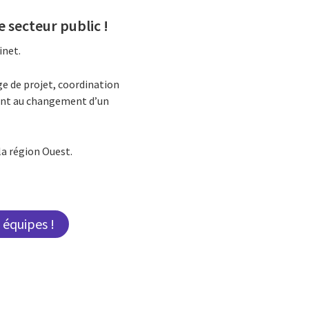
e secteur public
!
inet.
ge de projet, coordination
ment au changement d’un
la région Ouest.
 équipes !