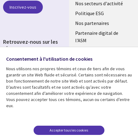
links
Nos secteurs d'activité
Inscrivez-vous
FRANCE
Politique ESG
Nos partenaires
Partenaire digital de
l'ASM
Retrouvez-nous sur les
réseaux
Salle de presse
Consentement à l'utilisation de cookies
Social
Fusions
Media
Nous utilisons nos propres témoins et ceux de tiers afin de vous
FRANCE
garantir un site Web fluide et sécurisé. Certains sont nécessaires au
bon fonctionnement de notre site Web et sont activés par défaut.
Ressources
Support
D’autres sont facultatifs et ne sont activés qu’avec votre
consentement afin d’améliorer votre expérience de navigation.
Library
Legal
Articles
Accessibilité
Vous pouvez accepter tous ces témoins, aucun ou certains d’entre
eux.
Links
FRANCE
Blog
Protection des données
FRANCE
Études de cas
Restrictions et
conditions juridiques
Événements
Accepter tous les cookies
FAQ Carrières
Podcasts