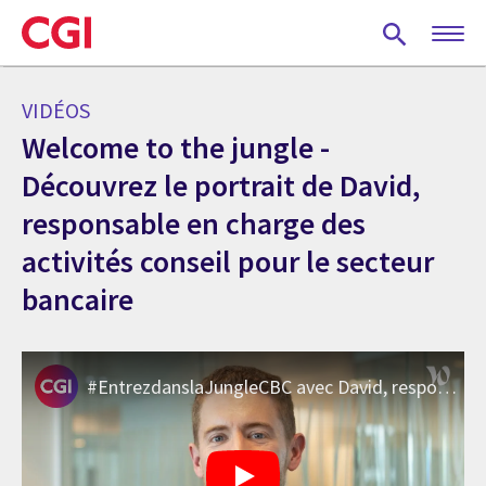
Skip
to
main
content
VIDÉOS
Welcome to the jungle -
Découvrez le portrait de David,
responsable en charge des
activités conseil pour le secteur
bancaire
#EntrezdanslaJungleCBC avec David, responsable en charge des activités conseil secteur bancaire