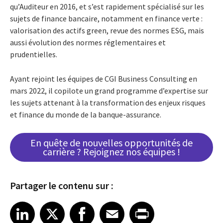
qu’Auditeur en 2016, et s’est rapidement spécialisé sur les
sujets de finance bancaire, notamment en finance verte :
valorisation des actifs green, revue des normes ESG, mais
aussi évolution des normes réglementaires et
prudentielles.
Ayant rejoint les équipes de CGI Business Consulting en
mars 2022, il copilote un grand programme d’expertise sur
les sujets attenant à la transformation des enjeux risques
et finance du monde de la banque-assurance.
En quête de nouvelles opportunités de
carrière ? Rejoignez nos équipes !
Partager le contenu sur :
Share article on LinkedIn
Share article on X
Share article on Facebook
Share article on Email
Share article on Print
LinkedIn
X
Facebook
Email
Print