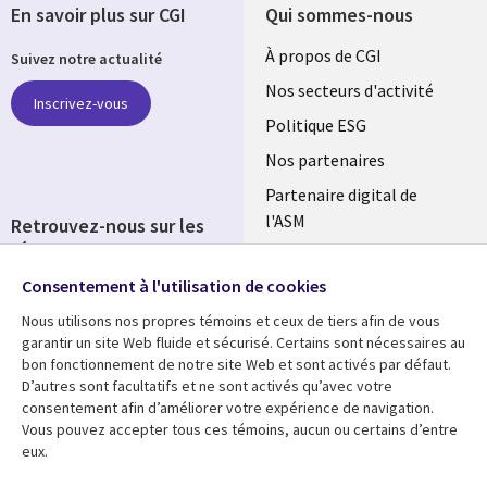
En savoir plus sur CGI
Qui sommes-nous
Useful
À propos de CGI
Suivez notre actualité
links
Nos secteurs d'activité
Inscrivez-vous
FRANCE
Politique ESG
Nos partenaires
Partenaire digital de
l'ASM
Retrouvez-nous sur les
réseaux
Salle de presse
Consentement à l'utilisation de cookies
Social
Fusions
Media
Nous utilisons nos propres témoins et ceux de tiers afin de vous
FRANCE
garantir un site Web fluide et sécurisé. Certains sont nécessaires au
bon fonctionnement de notre site Web et sont activés par défaut.
Ressources
Support
D’autres sont facultatifs et ne sont activés qu’avec votre
consentement afin d’améliorer votre expérience de navigation.
Library
Legal
Articles
Accessibilité
Vous pouvez accepter tous ces témoins, aucun ou certains d’entre
eux.
Links
FRANCE
Blog
Protection des données