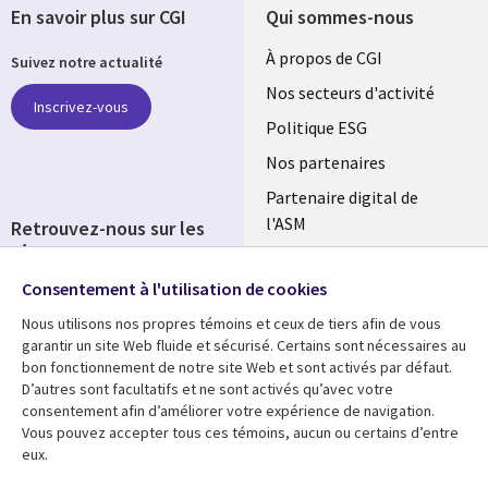
En savoir plus sur CGI
Qui sommes-nous
Useful
À propos de CGI
Suivez notre actualité
links
Nos secteurs d'activité
Inscrivez-vous
FRANCE
Politique ESG
Nos partenaires
Partenaire digital de
l'ASM
Retrouvez-nous sur les
réseaux
Salle de presse
Consentement à l'utilisation de cookies
Social
Fusions
Media
Nous utilisons nos propres témoins et ceux de tiers afin de vous
FRANCE
garantir un site Web fluide et sécurisé. Certains sont nécessaires au
bon fonctionnement de notre site Web et sont activés par défaut.
Ressources
Support
D’autres sont facultatifs et ne sont activés qu’avec votre
consentement afin d’améliorer votre expérience de navigation.
Library
Legal
Articles
Accessibilité
Vous pouvez accepter tous ces témoins, aucun ou certains d’entre
eux.
Links
FRANCE
Blog
Protection des données