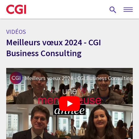
Skip
to
main
content
VIDÉOS
Meilleurs vœux 2024 - CGI
Business Consulting
Meilleurs voeux 2024 - CGI Business Consulting