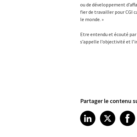
ou de développement d’affair
fier de travailler pour CGI
le monde.
»
Etre entendu et écouté par 
s’appelle l’objectivité et l
Partager le contenu su
Share article
Share art
Shar
LinkedIn
X