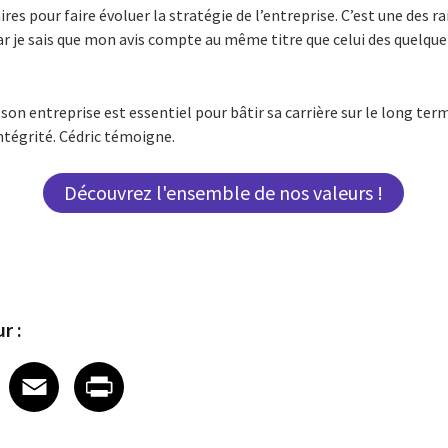
es pour faire évoluer la stratégie de l’entreprise. C’est une des ra
 car je sais que mon avis compte au même titre que celui des quelqu
son entreprise est essentiel pour bâtir sa carrière sur le long ter
’intégrité. Cédric témoigne.
Découvrez l'ensemble de nos valeurs !
r :
 on LinkedIn
icle on X
e article on Facebook
Share article on Email
Share article on Print
Facebook
Email
Print