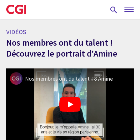
Skip
to
main
content
VIDÉOS
Nos membres ont du talent !
Découvrez le portrait d'Amine
Nos membres ont du talent #8 Amine