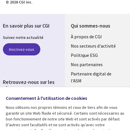
© 2026 CGI inc.
En savoir plus sur CGI
Qui sommes-nous
Useful
À propos de CGI
Suivez notre actualité
links
Nos secteurs d'activité
Inscrivez-vous
FRANCE
Politique ESG
Nos partenaires
Partenaire digital de
l'ASM
Retrouvez-nous sur les
réseaux
Salle de presse
Consentement à l'utilisation de cookies
Social
Fusions
Media
Nous utilisons nos propres témoins et ceux de tiers afin de vous
FRANCE
garantir un site Web fluide et sécurisé. Certains sont nécessaires au
bon fonctionnement de notre site Web et sont activés par défaut.
Ressources
Support
D’autres sont facultatifs et ne sont activés qu’avec votre