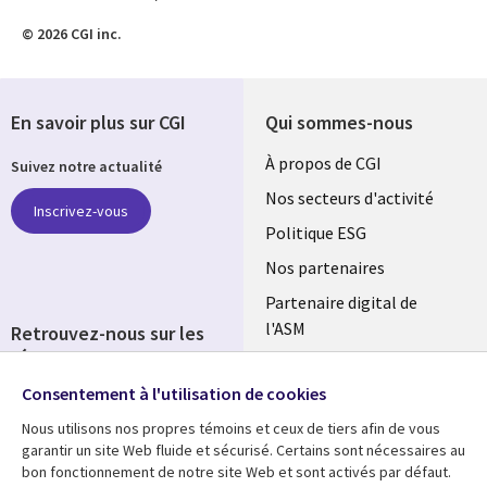
© 2026 CGI inc.
En savoir plus sur CGI
Qui sommes-nous
Useful
À propos de CGI
Suivez notre actualité
links
Nos secteurs d'activité
Inscrivez-vous
FRANCE
Politique ESG
Nos partenaires
Partenaire digital de
l'ASM
Retrouvez-nous sur les
réseaux
Salle de presse
Consentement à l'utilisation de cookies
Social
Fusions
Media
Nous utilisons nos propres témoins et ceux de tiers afin de vous
FRANCE
garantir un site Web fluide et sécurisé. Certains sont nécessaires au
bon fonctionnement de notre site Web et sont activés par défaut.