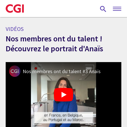
Skip
to
main
content
VIDÉOS
Nos membres ont du talent !
Découvrez le portrait d'Anaïs
Nos membres ont du talent #3 Anaïs