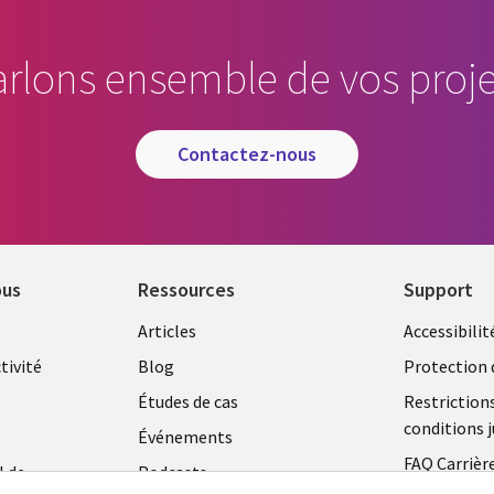
arlons ensemble de vos proje
contactez-nous
ous
Ressources
Support
Library
Legal
Articles
Accessibilit
Links
FRANC
tivité
Blog
Protection 
FRANCE
Études de cas
Restriction
conditions j
Événements
FAQ Carrièr
l de
Podcasts