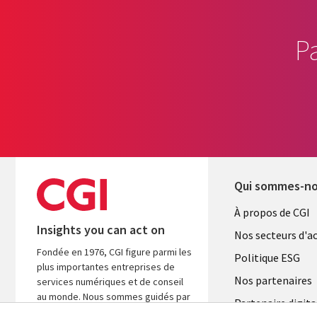
P
Qui sommes-n
Useful
À propos de CGI
Insights you can act on
links
Nos secteurs d'ac
Fondée en 1976, CGI figure parmi les
FRANCE
Politique ESG
plus importantes entreprises de
Nos partenaires
services numériques et de conseil
au monde. Nous sommes guidés par
Partenaire digita
les faits et axés sur les résultats afin