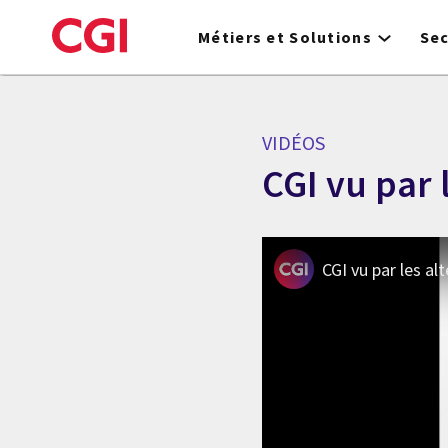
Skip
to
Métiers et Solutions
Se
main
content
VIDÉOS
CGI vu par 
CGI vu par les al