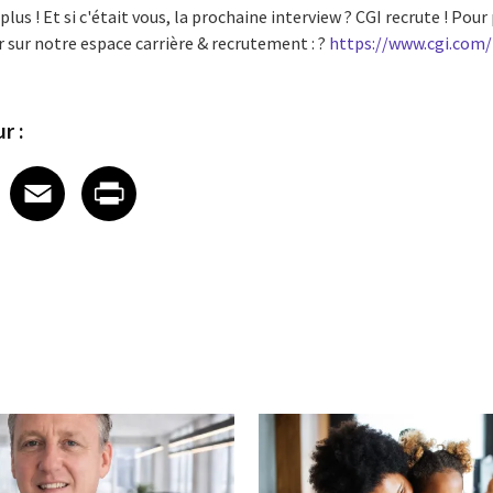
plus ! Et si c'était vous, la prochaine interview ? CGI recrute ! Pou
ur sur notre espace carrière & recrutement : ?
https://www.cgi.com/f
r :
 on LinkedIn
icle on X
e article on Facebook
Share article on Email
Share article on Print
Facebook
Email
Print