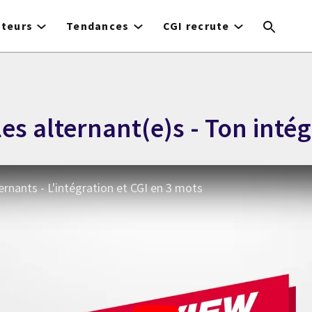
cteurs
Tendances
CGI recrute
les alternant(e)s - Ton intég
ternants - L'intégration et CGI en 3 mots