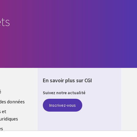
ts
En savoir plus sur CGI
é
Suivez notre actualité
E
des données
Inscrivez-vous
s et
uridiques
es