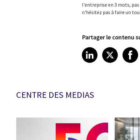
l'entreprise en 3 mots, pas 
n'hésitez pas à faire un to
Partager le contenu su
Share article
Share art
Shar
LinkedIn
X
CENTRE DES MEDIAS