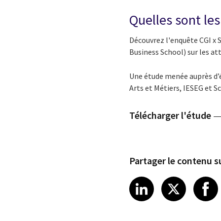
Quelles sont les
Découvrez l'enquête CGI x 
Business School) sur les at
Une étude menée auprès d’é
Arts et Métiers, IESEG et S
Télécharger l'étude
Partager le contenu su
Share article
Share art
Shar
LinkedIn
X