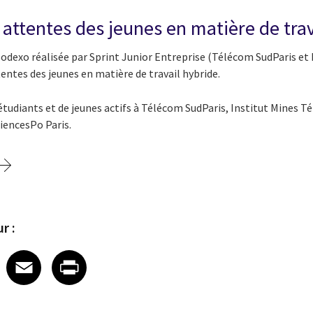
 attentes des jeunes en matière de trav
Sodexo réalisée par Sprint Junior Entreprise (Télécom SudParis et
tentes des jeunes en matière de travail hybride.
tudiants et de jeunes actifs à Télécom SudParis, Institut Mines T
ciencesPo Paris.
r :
 on LinkedIn
icle on X
e article on Facebook
Share article on Email
Share article on Print
Facebook
Email
Print