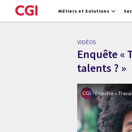
Skip
to
Métiers et Solutions
Se
main
content
VIDÉOS
Enquête « T
talents ? »
Enquête « Travail