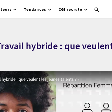
cteurs
Tendances
CGI recrute
ravail hybride : que veulent
 hybride : que veulent les jeunes talents ? »