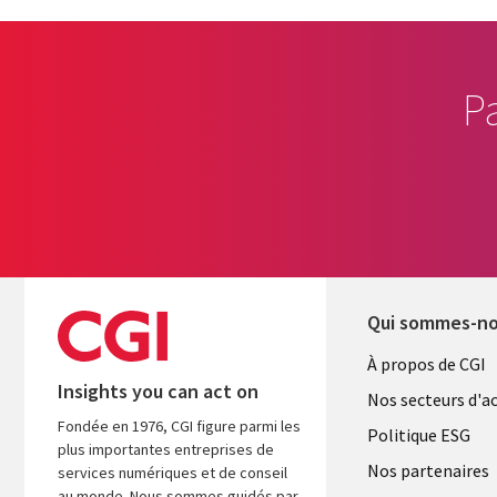
P
Qui sommes-n
Useful
À propos de CGI
Insights you can act on
links
Nos secteurs d'ac
Fondée en 1976, CGI figure parmi les
FRANCE
Politique ESG
plus importantes entreprises de
Nos partenaires
services numériques et de conseil
au monde. Nous sommes guidés par