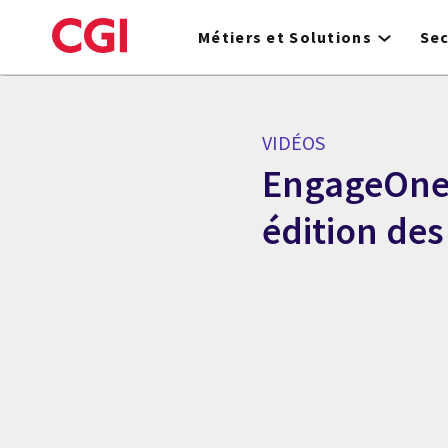
Skip
to
Métiers et Solutions
Se
main
content
VIDÉOS
EngageOne®
édition de