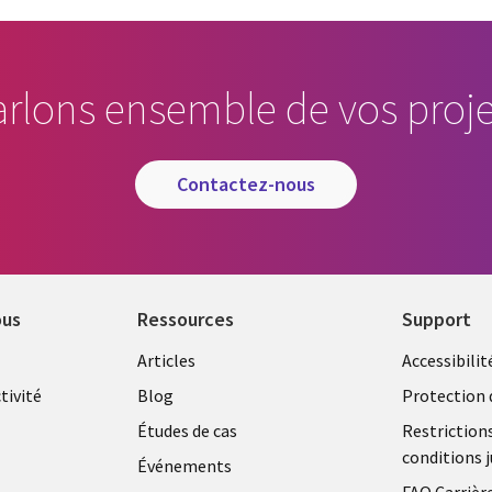
arlons ensemble de vos proje
contactez-nous
ous
Ressources
Support
Library
Legal
Articles
Accessibilit
Links
FRANC
tivité
Blog
Protection 
FRANCE
Études de cas
Restriction
conditions j
Événements
FAQ Carrièr