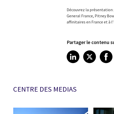
Découvrez la présentation 
General France, Pitney Bow
affinitaires en France et à 
Partager le contenu su
Share article
Share art
Shar
LinkedIn
X
CENTRE DES MEDIAS