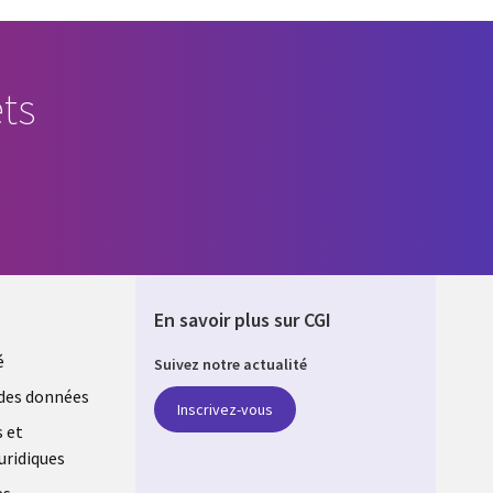
ts
En savoir plus sur CGI
é
Suivez notre actualité
E
des données
Inscrivez-vous
s et
uridiques
es