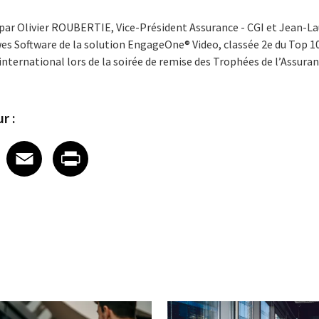
par Olivier ROUBERTIE, Vice-Président Assurance - CGI et Jean-La
es Software de la solution EngageOne® Video, classée 2e du Top 1
l’international lors de la soirée de remise des Trophées de l’Assuran
r :
 on LinkedIn
icle on X
e article on Facebook
Share article on Email
Share article on Print
Facebook
Email
Print