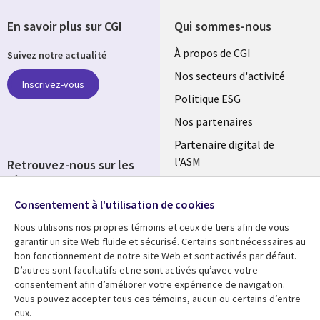
En savoir plus sur CGI
Qui sommes-nous
Useful
À propos de CGI
Suivez notre actualité
links
Nos secteurs d'activité
Inscrivez-vous
FRANCE
Politique ESG
Nos partenaires
Partenaire digital de
l'ASM
Retrouvez-nous sur les
réseaux
Salle de presse
Consentement à l'utilisation de cookies
Social
Fusions
Media
Nous utilisons nos propres témoins et ceux de tiers afin de vous
FRANCE
garantir un site Web fluide et sécurisé. Certains sont nécessaires au
bon fonctionnement de notre site Web et sont activés par défaut.
Ressources
Support
D’autres sont facultatifs et ne sont activés qu’avec votre
consentement afin d’améliorer votre expérience de navigation.
Library
Legal
Articles
Accessibilité
Vous pouvez accepter tous ces témoins, aucun ou certains d’entre
eux.
Blog
Protection des données