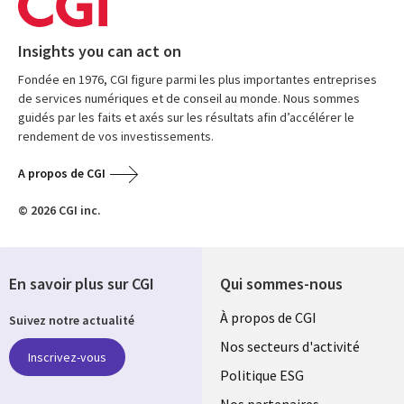
Insights you can act on
Fondée en 1976, CGI figure parmi les plus importantes entreprises
de services numériques et de conseil au monde. Nous sommes
guidés par les faits et axés sur les résultats afin d’accélérer le
rendement de vos investissements.
A propos de CGI
© 2026 CGI inc.
En savoir plus sur CGI
Qui sommes-nous
Useful
À propos de CGI
Suivez notre actualité
links
Nos secteurs d'activité
Inscrivez-vous
FRANCE
Politique ESG
Nos partenaires