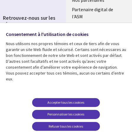
Partenaire digital de
l'ASM
Retrouvez-nous sur les
réseaux
Salle de presse
Consentement à l'utilisation de cookies
Social
Fusions
Media
Nous utilisons nos propres témoins et ceux de tiers afin de vous
FRANCE
garantir un site Web fluide et sécurisé. Certains sont nécessaires au
bon fonctionnement de notre site Web et sont activés par défaut.
Ressources
Support
D’autres sont facultatifs et ne sont activés qu’avec votre
consentement afin d’améliorer votre expérience de navigation.
Library
Legal
Articles
Accessibilité
Vous pouvez accepter tous ces témoins, aucun ou certains d’entre
eux.
Links
FRANCE
Blog
Protection des données
FRANCE
Études de cas
Restrictions et
conditions juridiques
Événements
Accepter tous les cookies
FAQ Carrières
Podcasts
Personnaliser les cookies
Centre de gestion des
Points de vue
témoins
Refuser tous les cookies
Vidéos