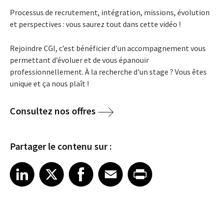
Processus de recrutement, intégration,
missions,
évolution
et perspectives
: v
ous saurez tout dans cette vidéo !
Rejoindre CGI, c’est bénéficier d’un accompagnement vous
permettant d’évoluer et de vous épanouir
professionnellement.
À la recherche d'un stage ?
Vous êtes
unique et ça nous plaît !
Consultez nos offres
Partager le contenu sur :
Share article on LinkedIn
Share article on X
Share article on Facebook
Share article on Email
Share article on Print
LinkedIn
X
Facebook
Email
Print