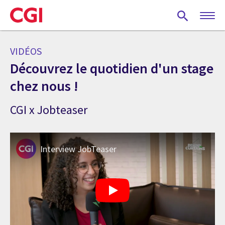
Skip
to
main
content
VIDÉOS
Découvrez le quotidien d'un stage
chez nous !
CGI x Jobteaser
Interview JobTeaser