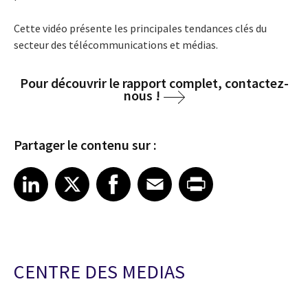
Cette vidéo présente les principales tendances clés du
secteur des télécommunications et médias.
Pour découvrir le rapport complet, contactez-
nous !
Partager le contenu sur :
Share article on LinkedIn
Share article on X
Share article on Facebook
Share article on Email
Share article on Print
LinkedIn
X
Facebook
Email
Print
CENTRE DES MEDIAS