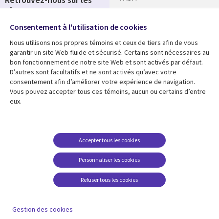
réseaux
Salle de presse
Consentement à l'utilisation de cookies
Social
Fusions
Media
Nous utilisons nos propres témoins et ceux de tiers afin de vous
FRANCE
garantir un site Web fluide et sécurisé. Certains sont nécessaires au
bon fonctionnement de notre site Web et sont activés par défaut.
Ressources
Support
D’autres sont facultatifs et ne sont activés qu’avec votre
consentement afin d’améliorer votre expérience de navigation.
Library
Legal
Articles
Accessibilité
Vous pouvez accepter tous ces témoins, aucun ou certains d’entre
eux.
Links
FRANCE
Blog
Protection des données
FRANCE
Études de cas
Restrictions et
conditions juridiques
Événements
Accepter tous les cookies
FAQ Carrières
Podcasts
Personnaliser les cookies
Centre de gestion des
Points de vue
témoins
Refuser tous les cookies
Vidéos
En voir plus
Gestion des cookies