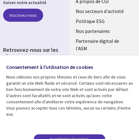
Useful
À propos de CGI
Suivez notre actualité
links
Nos secteurs d'activité
Inscrivez-vous
FRANCE
Politique ESG
Nos partenaires
Partenaire digital de
l'ASM
Retrouvez-nous sur les
réseaux
Salle de presse
Consentement à l'utilisation de cookies
Social
Fusions
Media
Nous utilisons nos propres témoins et ceux de tiers afin de vous
FRANCE
garantir un site Web fluide et sécurisé. Certains sont nécessaires au
bon fonctionnement de notre site Web et sont activés par défaut.
Ressources
Support
D’autres sont facultatifs et ne sont activés qu’avec votre
consentement afin d’améliorer votre expérience de navigation.
Library
Legal
Articles
Accessibilité
Vous pouvez accepter tous ces témoins, aucun ou certains d’entre
eux.
Links
FRANCE
Blog
Protection des données
FRANCE
Études de cas
Restrictions et
conditions juridiques
Événements
Accepter tous les cookies