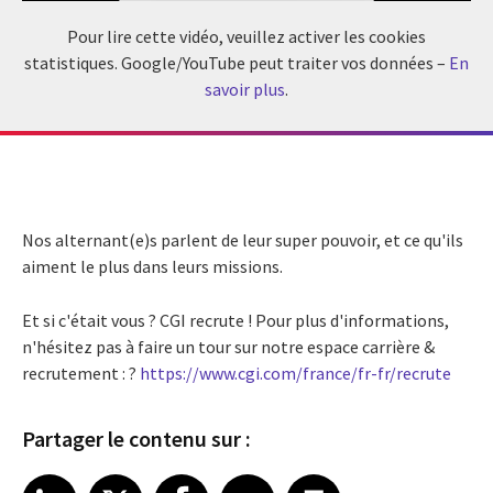
Pour lire cette vidéo, veuillez activer les cookies
statistiques. Google/YouTube peut traiter vos données –
En
savoir plus
.
Nos alternant(e)s parlent de leur super pouvoir, et ce qu'ils
aiment le plus dans leurs missions.
Et si c'était vous ? CGI recrute ! Pour plus d'informations,
n'hésitez pas à faire un tour sur notre espace carrière &
recrutement : ?
https://www.cgi.com/france/fr-fr/recrute
Partager le contenu sur :
Share article on LinkedIn
Share article on X
Share article on Facebook
Share article on Email
Share article on Print
LinkedIn
X
Facebook
Email
Print