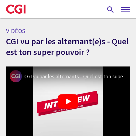
Skip
to
main
content
VIDÉOS
CGI vu par les alternant(e)s - Quel
est ton super pouvoir ?
CGI vu par les alternants - Quel est ton super pouvoir ?