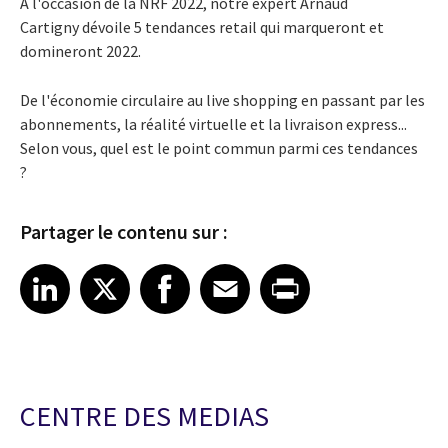
A l'occasion de la NRF 2022, notre expert Arnaud
Cartigny dévoile 5 tendances retail qui marqueront et
domineront 2022.
De l'économie circulaire au live shopping en passant par les
abonnements, la réalité virtuelle et la livraison express...
Selon vous, quel est le point commun parmi ces tendances
?
Partager le contenu sur :
Share article on LinkedIn
Share article on X
Share article on Facebook
Share article on Email
Share article on Print
LinkedIn
X
Facebook
Email
Print
CENTRE DES MEDIAS